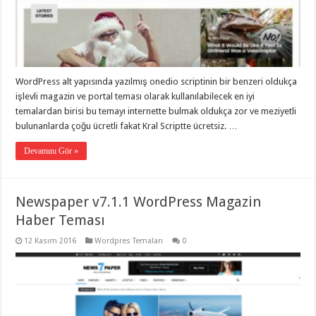
eve
taşımacılık
,
gaziantep
evden
eve
taşımacılık
,
gaziantep
evden
WordPress alt yapısında yazılmış onedio scriptinin bir benzeri oldukça
eve
işlevli magazin ve portal teması olarak kullanılabilecek en iyi
taşımacılık
,
gaziantep
temalardan birisi bu temayı internette bulmak oldukça zor ve meziyetli
evden
bulunanlarda çoğu ücretli fakat Kral Scriptte ücretsiz. …
eve
taşımacılık
,
gaziantep
Devamını Gör »
evden
eve
taşımacılık
,
evden
Newspaper v7.1.1 WordPress Magazin
eve
taşımacılık
,
Haber Teması
gaziantep
asansörlü
12 Kasım 2016
Wordpres Temaları
0
taşıma
,
gaziantep
evden
eve
taşımacılık
,
gaziantep
organizasyon
,