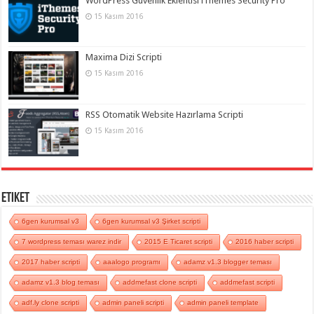
WordPress Güvenlik Eklentisi iThemes Security Pro
15 Kasım 2016
Maxima Dizi Scripti
15 Kasım 2016
RSS Otomatik Website Hazırlama Scripti
15 Kasım 2016
Etiket
6gen kurumsal v3
6gen kurumsal v3 Şirket scripti
7 wordpress teması warez indir
2015 E Ticaret scripti
2016 haber scripti
2017 haber scripti
aaalogo programı
adamz v1.3 blogger teması
adamz v1.3 blog teması
addmefast clone scripti
addmefast scripti
adf.ly clone scripti
admin paneli scripti
admin paneli template