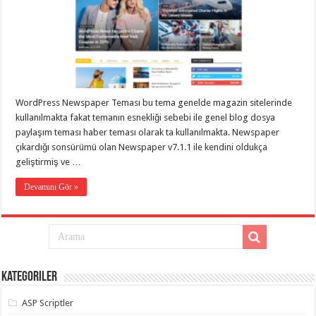
gaziantep
organizasyon
,
gaziantep
organizasyon
,
gaziantep
organizasyon
,
gaziantep
organizasyon
,
gaziantep
organizasyon
,
WordPress Newspaper Teması bu tema genelde magazin sitelerinde
gaziantep
kullanılmakta fakat temanın esnekliği sebebi ile genel blog dosya
palyaço
,
twitter
paylaşım teması haber teması olarak ta kullanılmakta. Newspaper
takipçi
çıkardığı sonsürümü olan Newspaper v7.1.1 ile kendini oldukça
hilesi
,
geliştirmiş ve …
twitter
takipçi
hilesi
,
Devamını Gör »
instagram
takipçi
hilesi
,
Kategoriler
ASP Scriptler