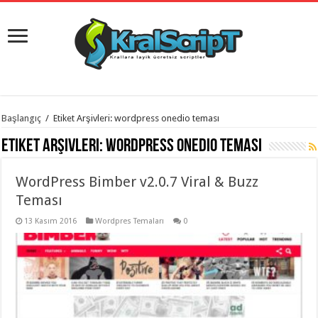
istanbul
Başlangıç
/
Etiket Arşivleri: wordpress onedio teması
organizasyon
evden
Etiket Arşivleri:
wordpress onedio teması
eve
taşımacılık
,
gaziantep
WordPress Bimber v2.0.7 Viral & Buzz
organizasyon
,
gaziantep
Teması
evden
eve
13 Kasım 2016
Wordpres Temaları
0
taşımacılık
,
evden
eve
taşımacılık
,
gaziantep
evden
eve
taşımacılık
,
evden