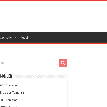
 Scriptler
İletişim
goriler
ASP Scriptler
Blogger Temaları
DLE Temaları