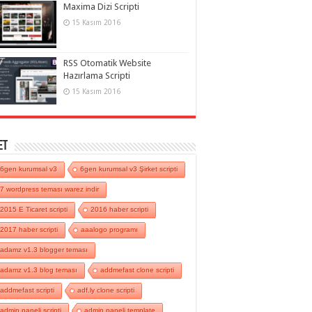
Maxima Dizi Scripti
15 Kasım 2016
RSS Otomatik Website
Hazırlama Scripti
15 Kasım 2016
et
6gen kurumsal v3
6gen kurumsal v3 Şirket scripti
7 wordpress teması warez indir
2015 E Ticaret scripti
2016 haber scripti
2017 haber scripti
aaalogo programı
adamz v1.3 blogger teması
adamz v1.3 blog teması
addmefast clone scripti
addmefast scripti
adf.ly clone scripti
admin paneli scripti
admin paneli template