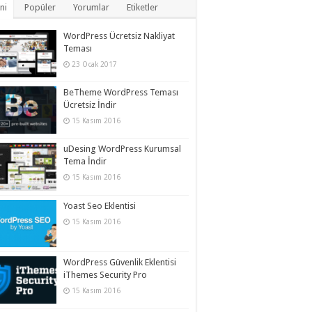
ni
Popüler
Yorumlar
Etiketler
WordPress Ücretsiz Nakliyat
Teması
23 Ocak 2017
BeTheme WordPress Teması
Ücretsiz İndir
15 Kasım 2016
uDesing WordPress Kurumsal
Tema İndir
15 Kasım 2016
Yoast Seo Eklentisi
15 Kasım 2016
WordPress Güvenlik Eklentisi
iThemes Security Pro
15 Kasım 2016