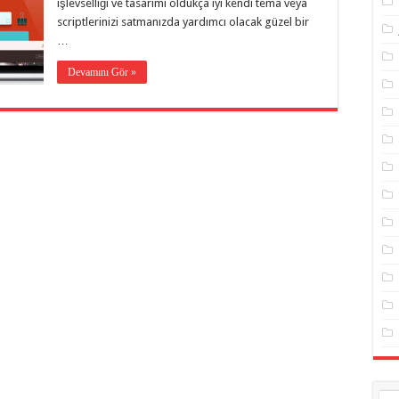
işlevselliği ve tasarımı oldukça iyi kendi tema veya
scriptlerinizi satmanızda yardımcı olacak güzel bir
…
Devamını Gör »