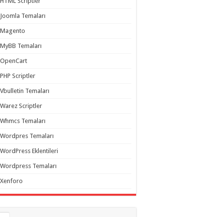
HTML Scriptler
Joomla Temaları
Magento
MyBB Temaları
OpenCart
PHP Scriptler
Vbulletin Temaları
Warez Scriptler
Whmcs Temaları
Wordpres Temaları
WordPress Eklentileri
Wordpress Temaları
Xenforo