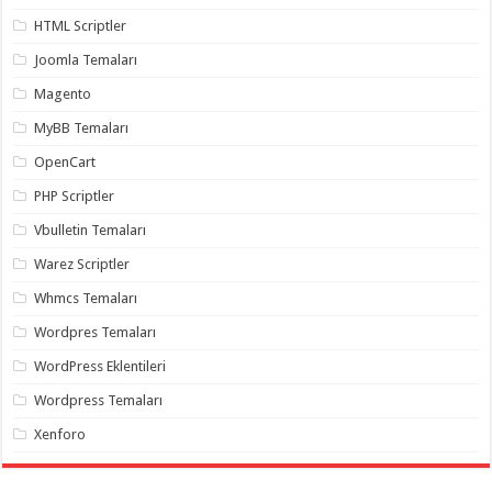
gaziantep
organizasyon
,
HTML Scriptler
gaziantep
organizasyon
,
Joomla Temaları
gaziantep
organizasyon
,
Magento
gaziantep
organizasyon
,
MyBB Temaları
gaziantep
organizasyon
,
OpenCart
gaziantep
palyaço
,
PHP Scriptler
twitter
takipçi
Vbulletin Temaları
hilesi
,
twitter
Warez Scriptler
takipçi
hilesi
,
Whmcs Temaları
instagram
takipçi
Wordpres Temaları
hilesi
,
WordPress Eklentileri
Wordpress Temaları
Xenforo