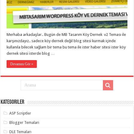
eve
taşımacılık
,
gaziantep
evden
eve
taşımacılık
,
gaziantep
evden
Merhaba arkadaşlar.. Bugün de MB Tasarım Köy Dernek v2 Teması ile
eve
karşınızdayız.. sadece köy dernek değil blog sitesi kurmak içinde
taşımacılık
,
gaziantep
kullanıla bilecek sağlam bir tema bu tema ile ister haber sitesi ister köy
evden
dernek sitesi isterde blog …
eve
taşımacılık
,
gaziantep
Devamını Gör »
evden
eve
taşımacılık
,
evden
eve
taşımacılık
,
gaziantep
asansörlü
Kategoriler
taşıma
,
gaziantep
ASP Scriptler
evden
eve
taşımacılık
,
Blogger Temaları
gaziantep
organizasyon
,
DLE Temaları