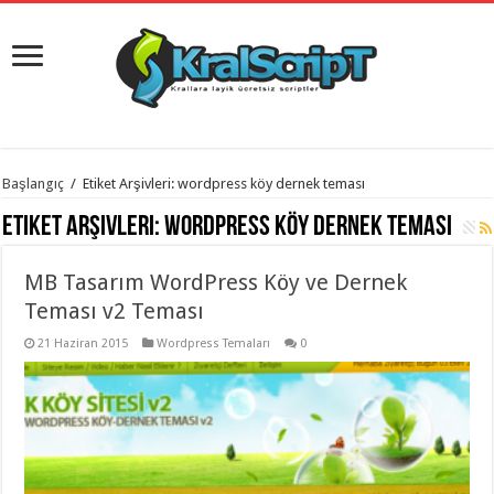
istanbul
Başlangıç
/
Etiket Arşivleri: wordpress köy dernek teması
organizasyon
evden
Etiket Arşivleri:
wordpress köy dernek teması
eve
taşımacılık
,
gaziantep
MB Tasarım WordPress Köy ve Dernek
organizasyon
,
gaziantep
Teması v2 Teması
evden
eve
21 Haziran 2015
Wordpress Temaları
0
taşımacılık
,
evden
eve
taşımacılık
,
gaziantep
evden
eve
taşımacılık
,
evden