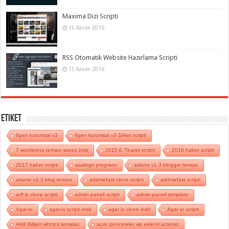
Maxima Dizi Scripti
15 Kasım 2016
RSS Otomatik Website Hazırlama Scripti
15 Kasım 2016
Etiket
6gen kurumsal v3
6gen kurumsal v3 Şirket scripti
7 wordpress teması warez indir
2015 E Ticaret scripti
2016 haber scripti
2017 haber scripti
aaalogo programı
adamz v1.3 blogger teması
adamz v1.3 blog teması
addmefast clone scripti
addmefast scripti
adf.ly clone scripti
admin paneli scripti
admin paneli template
Agar-io
agar.io scripti indir
agar io clone indir
Agar io scripti
Aktif Bilişim whmcs temaları
açılır pencereler wp eklenti ücretsiz