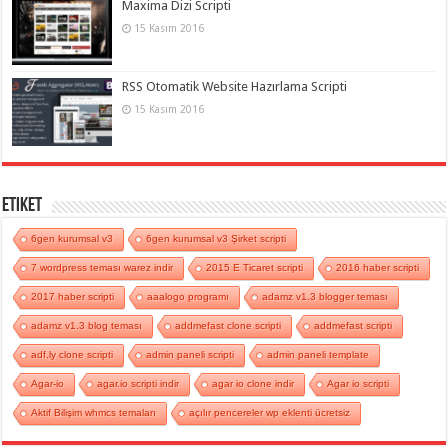
Maxima Dizi Scripti
15 Kasım 2016
RSS Otomatik Website Hazırlama Scripti
15 Kasım 2016
Etiket
6gen kurumsal v3
6gen kurumsal v3 Şirket scripti
7 wordpress teması warez indir
2015 E Ticaret scripti
2016 haber scripti
2017 haber scripti
aaalogo programı
adamz v1.3 blogger teması
adamz v1.3 blog teması
addmefast clone scripti
addmefast scripti
adf.ly clone scripti
admin paneli scripti
admin paneli template
Agar-io
agar.io scripti indir
agar io clone indir
Agar io scripti
Aktif Bilişim whmcs temaları
açılır pencereler wp eklenti ücretsiz