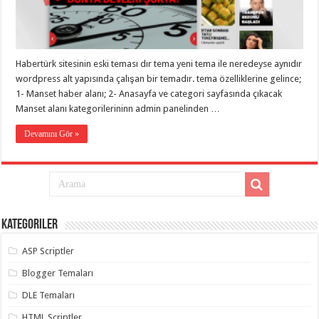
eve
taşımacılık
,
gaziantep
evden
eve
taşımacılık
,
Habertürk sitesinin eski teması dır tema yeni tema ile neredeyse aynıdır
gaziantep
evden
wordpress alt yapısında çalışan bir temadır. tema özelliklerine gelince;
eve
1- Manset haber alanı; 2- Anasayfa ve categori sayfasında çıkacak
taşımacılık
,
Manset alanı kategorilerininn admin panelinden …
gaziantep
evden
eve
Devamını Gör »
taşımacılık
,
gaziantep
evden
eve
taşımacılık
,
evden
eve
taşımacılık
,
Kategoriler
gaziantep
asansörlü
taşıma
,
ASP Scriptler
gaziantep
evden
Blogger Temaları
eve
taşımacılık
,
DLE Temaları
gaziantep
organizasyon
,
HTML Scriptler