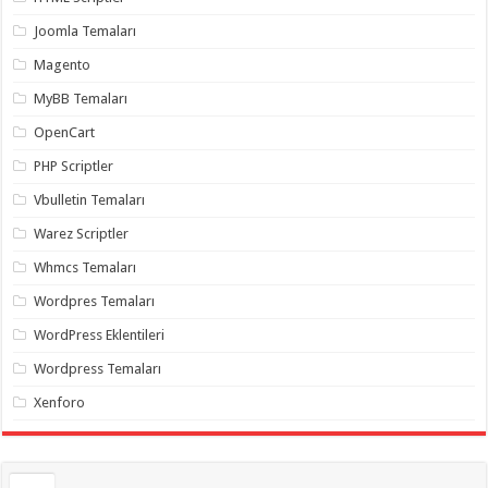
gaziantep
organizasyon
,
Joomla Temaları
gaziantep
organizasyon
,
Magento
gaziantep
organizasyon
,
MyBB Temaları
gaziantep
organizasyon
,
OpenCart
gaziantep
organizasyon
,
PHP Scriptler
gaziantep
palyaço
,
Vbulletin Temaları
twitter
takipçi
Warez Scriptler
hilesi
,
twitter
Whmcs Temaları
takipçi
hilesi
,
instagram
Wordpres Temaları
takipçi
hilesi
,
WordPress Eklentileri
Wordpress Temaları
Xenforo