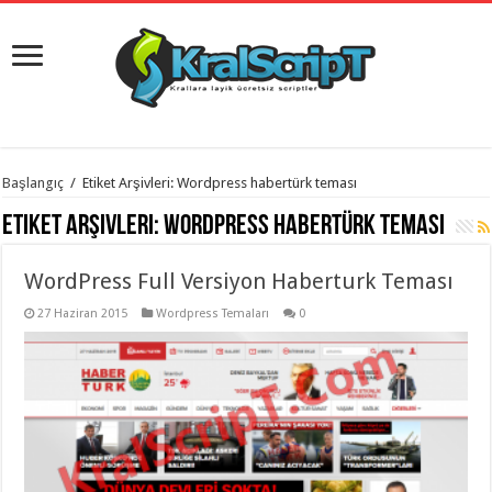
istanbul
Başlangıç
/
Etiket Arşivleri: Wordpress habertürk teması
organizasyon
evden
Etiket Arşivleri:
Wordpress habertürk teması
eve
taşımacılık
,
gaziantep
WordPress Full Versiyon Haberturk Teması
organizasyon
,
gaziantep
evden
27 Haziran 2015
Wordpress Temaları
0
eve
taşımacılık
,
evden
eve
taşımacılık
,
gaziantep
evden
eve
taşımacılık
,
evden