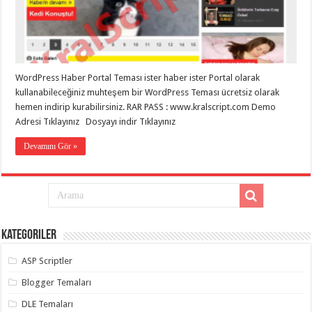
eve
taşımacılık
,
gaziantep
evden
eve
taşımacılık
,
gaziantep
evden
WordPress Haber Portal Teması ister haber ister Portal olarak
eve
kullanabileceğiniz muhteşem bir WordPress Teması ücretsiz olarak
taşımacılık
,
hemen indirip kurabilirsiniz. RAR PASS : www.kralscript.com Demo
gaziantep
evden
Adresi Tıklayınız Dosyayı indir Tıklayınız
eve
taşımacılık
,
Devamını Gör »
gaziantep
evden
eve
taşımacılık
,
evden
eve
taşımacılık
,
gaziantep
asansörlü
Kategoriler
taşıma
,
gaziantep
ASP Scriptler
evden
eve
Blogger Temaları
taşımacılık
,
gaziantep
DLE Temaları
organizasyon
,