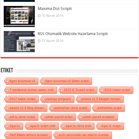
Maxima Dizi Scripti
15 Kasım 2016
RSS Otomatik Website Hazırlama Scripti
15 Kasım 2016
Etiket
6gen kurumsal v3
6gen kurumsal v3 Şirket scripti
7 wordpress teması warez indir
2015 E Ticaret scripti
2016 haber scripti
2017 haber scripti
aaalogo programı
adamz v1.3 blogger teması
adamz v1.3 blog teması
addmefast clone scripti
addmefast scripti
adf.ly clone scripti
admin paneli scripti
admin paneli template
Agar-io
agar.io scripti indir
agar io clone indir
Agar io scripti
Aktif Bilişim whmcs temaları
açılır pencereler wp eklenti ücretsiz