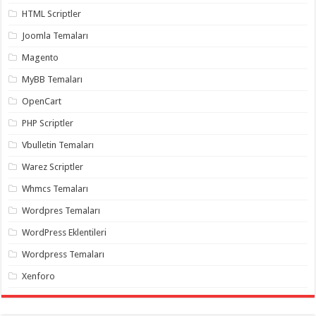
gaziantep
HTML Scriptler
organizasyon
,
gaziantep
Joomla Temaları
organizasyon
,
gaziantep
organizasyon
,
Magento
gaziantep
organizasyon
,
MyBB Temaları
gaziantep
organizasyon
,
OpenCart
gaziantep
palyaço
,
PHP Scriptler
twitter
takipçi
Vbulletin Temaları
hilesi
,
twitter
Warez Scriptler
takipçi
hilesi
,
Whmcs Temaları
instagram
takipçi
Wordpres Temaları
hilesi
,
WordPress Eklentileri
Wordpress Temaları
Xenforo