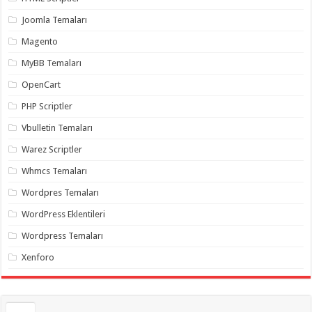
gaziantep
organizasyon
,
Joomla Temaları
gaziantep
organizasyon
,
Magento
gaziantep
organizasyon
,
MyBB Temaları
gaziantep
organizasyon
,
OpenCart
gaziantep
organizasyon
,
PHP Scriptler
gaziantep
palyaço
,
Vbulletin Temaları
twitter
takipçi
Warez Scriptler
hilesi
,
twitter
Whmcs Temaları
takipçi
hilesi
,
instagram
Wordpres Temaları
takipçi
hilesi
,
WordPress Eklentileri
Wordpress Temaları
Xenforo