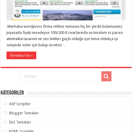
eve
taşımacılık
,
gaziantep
evden
eve
taşımacılık
,
Merhaba wordpress firma rehber temasını hiç bir yerde bulamasınız
gaziantep
evden
piyasada fiyatı neredeyse 100/200 tl civarlarında ve kurulum vs parası
eve
alınmakta tasarımı ve seo linkleri güçlü olduğu için tema oldukça iyi
taşımacılık
,
seviyede sizler için bulup ücretsiz …
gaziantep
evden
eve
Devamını Gör »
taşımacılık
,
gaziantep
evden
eve
taşımacılık
,
evden
eve
taşımacılık
,
Kategoriler
gaziantep
asansörlü
taşıma
,
ASP Scriptler
gaziantep
evden
Blogger Temaları
eve
taşımacılık
,
DLE Temaları
gaziantep
organizasyon
,
HTML Scriptler