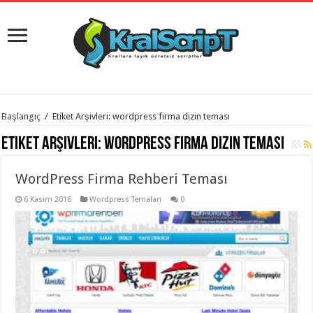
istanbul
Başlangıç
/
Etiket Arşivleri: wordpress firma dizin teması
organizasyon
evden
Etiket Arşivleri:
wordpress firma dizin teması
eve
taşımacılık
,
gaziantep
WordPress Firma Rehberi Teması
organizasyon
,
gaziantep
evden
6 Kasım 2016
Wordpress Temaları
0
eve
taşımacılık
,
evden
eve
taşımacılık
,
gaziantep
evden
eve
taşımacılık
,
evden