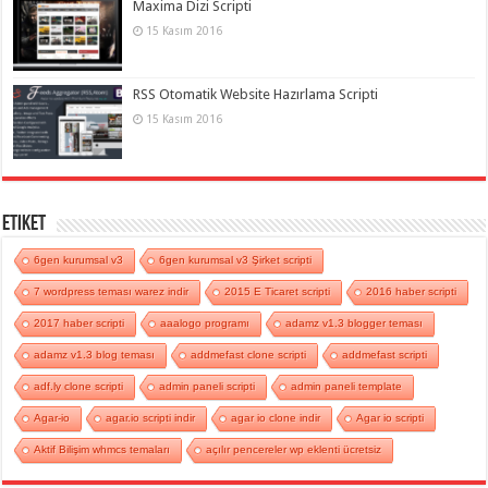
Maxima Dizi Scripti
15 Kasım 2016
RSS Otomatik Website Hazırlama Scripti
15 Kasım 2016
Etiket
6gen kurumsal v3
6gen kurumsal v3 Şirket scripti
7 wordpress teması warez indir
2015 E Ticaret scripti
2016 haber scripti
2017 haber scripti
aaalogo programı
adamz v1.3 blogger teması
adamz v1.3 blog teması
addmefast clone scripti
addmefast scripti
adf.ly clone scripti
admin paneli scripti
admin paneli template
Agar-io
agar.io scripti indir
agar io clone indir
Agar io scripti
Aktif Bilişim whmcs temaları
açılır pencereler wp eklenti ücretsiz