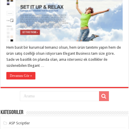
eve
taşımacılık
,
gaziantep
evden
eve
taşımacılık
,
gaziantep
evden
eve
taşımacılık
,
gaziantep
Hem basit bir kurumsal temanız olsun, hem ürün tanıtımı yapın hem de
evden
eve
ürün satış özelliği olsun istiyorsanı Elegant Business tam size göre.
taşımacılık
,
Sade ve basitlik ön planda olan, ama isterseniz ek özellikler ile
gaziantep
süslenebilen Elegant …
evden
eve
taşımacılık
,
Devamını Gör »
evden
eve
taşımacılık
,
gaziantep
asansörlü
taşıma
,
gaziantep
evden
Kategoriler
eve
taşımacılık
,
gaziantep
ASP Scriptler
organizasyon
,