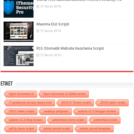
15 Kasım 2016
Maxima Dizi Scripti
15 Kasım 2016
RSS Otomatik Website Hazırlama Scripti
15 Kasım 2016
Etiket
6gen kurumsal v3
6gen kurumsal v3 Şirket scripti
7 wordpress teması warez indir
2015 E Ticaret scripti
2016 haber scripti
2017 haber scripti
aaalogo programı
adamz v1.3 blogger teması
adamz v1.3 blog teması
addmefast clone scripti
addmefast scripti
adf.ly clone scripti
admin paneli scripti
admin paneli template