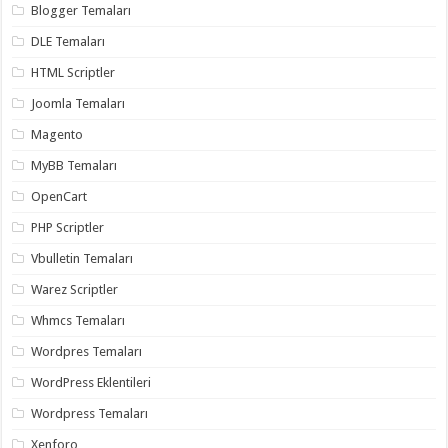
gaziantep
Blogger Temaları
organizasyon
,
gaziantep
DLE Temaları
organizasyon
,
gaziantep
HTML Scriptler
organizasyon
,
gaziantep
Joomla Temaları
organizasyon
,
gaziantep
Magento
organizasyon
,
gaziantep
MyBB Temaları
palyaço
,
twitter
OpenCart
takipçi
hilesi
,
PHP Scriptler
twitter
takipçi
Vbulletin Temaları
hilesi
,
instagram
Warez Scriptler
takipçi
hilesi
,
Whmcs Temaları
Wordpres Temaları
WordPress Eklentileri
Wordpress Temaları
Xenforo