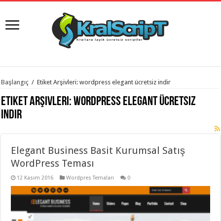
istanbul
Başlangıç
/
Etiket Arşivleri: wordpress elegant ücretsiz indir
organizasyon
evden
Etiket Arşivleri:
wordpress elegant ücretsiz
eve
taşımacılık
,
indir
gaziantep
organizasyon
,
gaziantep
evden
Elegant Business Basit Kurumsal Satış
eve
taşımacılık
,
WordPress Teması
evden
eve
taşımacılık
12 Kasım 2016
,
Wordpres Temaları
0
gaziantep
evden
eve
taşımacılık
,
evden