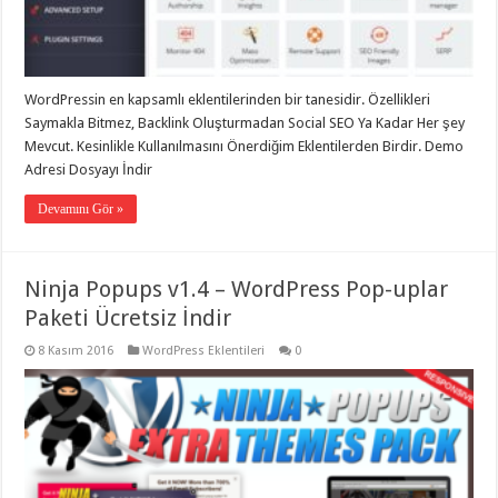
eve
taşımacılık
,
gaziantep
evden
eve
taşımacılık
,
WordPressin en kapsamlı eklentilerinden bir tanesidir. Özellikleri
gaziantep
evden
Saymakla Bitmez, Backlink Oluşturmadan Social SEO Ya Kadar Her şey
eve
Mevcut. Kesinlikle Kullanılmasını Önerdiğim Eklentilerden Birdir. Demo
taşımacılık
,
Adresi Dosyayı İndir
gaziantep
evden
eve
Devamını Gör »
taşımacılık
,
gaziantep
evden
eve
Ninja Popups v1.4 – WordPress Pop-uplar
taşımacılık
,
evden
Paketi Ücretsiz İndir
eve
taşımacılık
,
8 Kasım 2016
WordPress Eklentileri
0
gaziantep
asansörlü
taşıma
,
gaziantep
evden
eve
taşımacılık
,
gaziantep
organizasyon
,