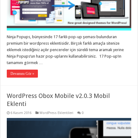
gaziantep
organizasyon
,
gaziantep
organizasyon
,
gaziantep
organizasyon
,
gaziantep
organizasyon
,
Ninja Popups, bünyesinde 17 farklı pop-up şeması bulunduran
gaziantep
premium bir wordpress eklentisidir. Birçok farklı amaçla sitenize
organizasyon
,
gaziantep
eklemek istediğiniz açılır pencereler için sürekli tema aramak yerine
palyaço
,
Ninja Popups‘un hazır pop-uplarını kullanabilirsiniz. 17 Pop-up‘ın
twitter
takipçi
tamamını görmek …
hilesi
,
twitter
Devamını Gör »
takipçi
hilesi
,
instagram
takipçi
hilesi
,
WordPress Obox Mobile v2.0.3 Mobil
Eklenti
6 Kasım 2016
WordPress Eklentileri
0