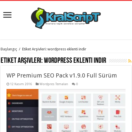
istanbul
Başlangıç
/
Etiket Arşivleri: wordpress eklenti indir
organizasyon
evden
Etiket Arşivleri:
wordpress eklenti indir
eve
taşımacılık
,
gaziantep
WP Premium SEO Pack v1.9.0 Full Sürüm
organizasyon
,
gaziantep
evden
12 Kasım 2016
Wordpres Temaları
0
eve
taşımacılık
,
evden
eve
taşımacılık
,
gaziantep
evden
eve
taşımacılık
,
evden