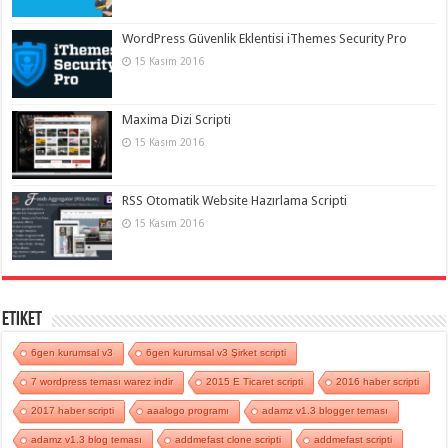
WordPress Güvenlik Eklentisi iThemes Security Pro
15 Kasım 2016
Maxima Dizi Scripti
15 Kasım 2016
RSS Otomatik Website Hazırlama Scripti
15 Kasım 2016
Etiket
6gen kurumsal v3
6gen kurumsal v3 Şirket scripti
7 wordpress teması warez indir
2015 E Ticaret scripti
2016 haber scripti
2017 haber scripti
aaalogo programı
adamz v1.3 blogger teması
adamz v1.3 blog teması
addmefast clone scripti
addmefast scripti