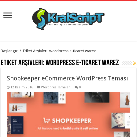
istanbul
Başlangıç
/
Etiket Arşivleri: wordpress e-ticaret warez
organizasyon
evden
Etiket Arşivleri:
wordpress e-ticaret warez
eve
taşımacılık
,
gaziantep
Shopkeeper eCommerce WordPress Teması
organizasyon
,
gaziantep
evden
12 Kasım 2016
Wordpres Temaları
0
eve
taşımacılık
,
evden
eve
taşımacılık
,
gaziantep
evden
eve
taşımacılık
,
evden