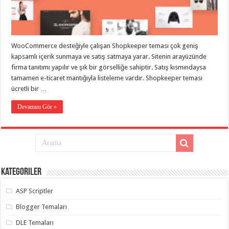
eve
taşımacılık
,
gaziantep
evden
eve
taşımacılık
,
WooCommerce desteğiyle çalışan Shopkeeper teması çok geniş
gaziantep
evden
kapsamlı içerik sunmaya ve satış satmaya yarar. Sitenin arayüzünde
eve
firma tanıtımı yapılır ve şık bir görselliğe sahiptir. Satış kısmındaysa
taşımacılık
,
tamamen e-ticaret mantığıyla listeleme vardır. Shopkeeper teması
gaziantep
evden
ücretli bir …
eve
taşımacılık
,
Devamını Gör »
gaziantep
evden
eve
taşımacılık
,
evden
eve
taşımacılık
,
gaziantep
asansörlü
Kategoriler
taşıma
,
gaziantep
ASP Scriptler
evden
eve
Blogger Temaları
taşımacılık
,
gaziantep
DLE Temaları
organizasyon
,