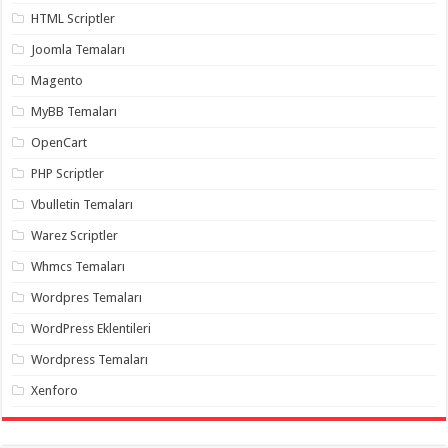
gaziantep
HTML Scriptler
organizasyon
,
gaziantep
Joomla Temaları
organizasyon
,
gaziantep
Magento
organizasyon
,
gaziantep
organizasyon
,
MyBB Temaları
gaziantep
organizasyon
,
OpenCart
gaziantep
palyaço
,
PHP Scriptler
twitter
takipçi
Vbulletin Temaları
hilesi
,
twitter
Warez Scriptler
takipçi
hilesi
,
Whmcs Temaları
instagram
takipçi
Wordpres Temaları
hilesi
,
WordPress Eklentileri
Wordpress Temaları
Xenforo