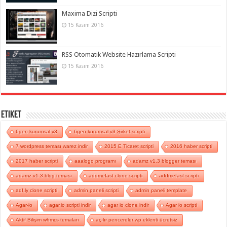
Maxima Dizi Scripti
15 Kasım 2016
RSS Otomatik Website Hazırlama Scripti
15 Kasım 2016
Etiket
6gen kurumsal v3
6gen kurumsal v3 Şirket scripti
7 wordpress teması warez indir
2015 E Ticaret scripti
2016 haber scripti
2017 haber scripti
aaalogo programı
adamz v1.3 blogger teması
adamz v1.3 blog teması
addmefast clone scripti
addmefast scripti
adf.ly clone scripti
admin paneli scripti
admin paneli template
Agar-io
agar.io scripti indir
agar io clone indir
Agar io scripti
Aktif Bilişim whmcs temaları
açılır pencereler wp eklenti ücretsiz