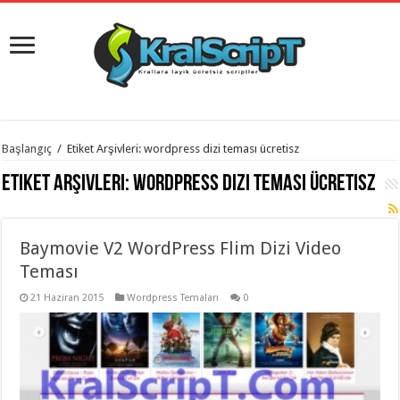
istanbul
Başlangıç
/
Etiket Arşivleri: wordpress dizi teması ücretisz
organizasyon
evden
Etiket Arşivleri:
wordpress dizi teması ücretisz
eve
taşımacılık
,
gaziantep
organizasyon
,
gaziantep
Baymovie V2 WordPress Flim Dizi Video
evden
Teması
eve
taşımacılık
,
evden
21 Haziran 2015
Wordpress Temaları
0
eve
taşımacılık
,
gaziantep
evden
eve
taşımacılık
,
evden