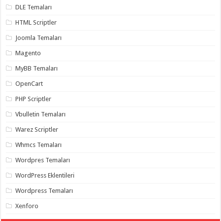
gaziantep
DLE Temaları
organizasyon
,
gaziantep
HTML Scriptler
organizasyon
,
gaziantep
Joomla Temaları
organizasyon
,
gaziantep
Magento
organizasyon
,
gaziantep
MyBB Temaları
organizasyon
,
gaziantep
OpenCart
palyaço
,
twitter
PHP Scriptler
takipçi
hilesi
,
twitter
Vbulletin Temaları
takipçi
hilesi
,
Warez Scriptler
instagram
takipçi
Whmcs Temaları
hilesi
,
Wordpres Temaları
WordPress Eklentileri
Wordpress Temaları
Xenforo