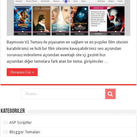
eve
taşımacılık
,
gaziantep
evden
eve
taşımacılık
,
gaziantep
evden
eve
Baymovie V2 Teması ile piyasanın en sağlam ve en popiler film sitesini
taşımacılık
,
gaziantep
kurabilirsiniz ve hızlı bir film sitesine kavuşabilirsiniz seo açısından
evden
sorunsuz indexleme açısından avantajlı site içi gezinti hızı
eve
taşımacılık
,
açısından diğer temelara fark atan bir tema. girişimciler …
gaziantep
evden
Devamını Gör »
eve
taşımacılık
,
evden
eve
taşımacılık
,
gaziantep
asansörlü
taşıma
,
Kategoriler
gaziantep
evden
eve
ASP Scriptler
taşımacılık
,
gaziantep
Blogger Temaları
organizasyon
,