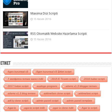
Maxima Dizi Scripti
15 Kasım 2016
RSS Otomatik Website Hazırlama Scripti
15 Kasım 2016
Etiket
6gen kurumsal v3
6gen kurumsal v3 Şirket scripti
7 wordpress teması warez indir
2015 E Ticaret scripti
2016 haber scripti
2017 haber scripti
aaalogo programı
adamz v1.3 blogger teması
adamz v1.3 blog teması
addmefast clone scripti
addmefast scripti
adf.ly clone scripti
admin paneli scripti
admin paneli template
Agar-io
agar.io scripti indir
agar io clone indir
Agar io scripti