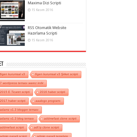
Maxima Dizi Scripti
15 Kasım 2016
RSS Otomatik Website
Hazırlama Scripti
15 Kasım 2016
et
6gen kurumsal v3
6gen kurumsal v3 Şirket scripti
7 wordpress teması warez indir
2015 E Ticaret scripti
2016 haber scripti
2017 haber scripti
aaalogo programı
adamz v1.3 blogger teması
adamz v1.3 blog teması
addmefast clone scripti
addmefast scripti
adf.ly clone scripti
admin paneli scripti
admin paneli template