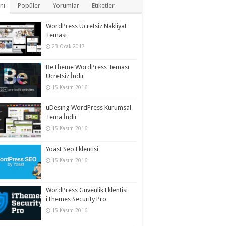
ni
Popüler
Yorumlar
Etiketler
WordPress Ücretsiz Nakliyat
Teması
23 Ocak 2017
BeTheme WordPress Teması
Ücretsiz İndir
15 Kasım 2016
uDesing WordPress Kurumsal
Tema İndir
15 Kasım 2016
Yoast Seo Eklentisi
15 Kasım 2016
WordPress Güvenlik Eklentisi
iThemes Security Pro
15 Kasım 2016