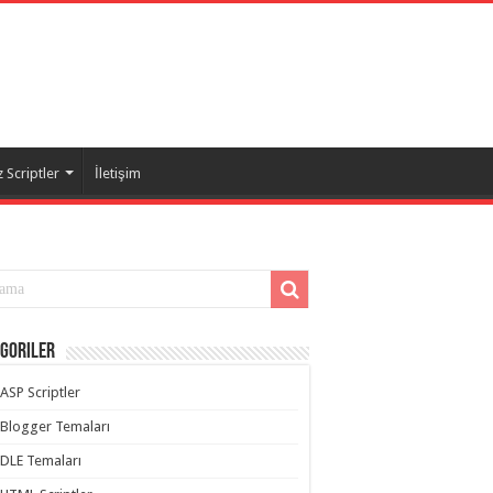
 Scriptler
İletişim
goriler
ASP Scriptler
Blogger Temaları
DLE Temaları