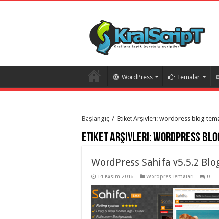
WordPress
Temalar
istanbul
organizasyon
Başlangıç
/
Etiket Arşivleri: wordpress blog tema
evden
eve
Etiket Arşivleri:
wordpress blo
taşımacılık
,
gaziantep
organizasyon
,
gaziantep
WordPress Sahifa v5.5.2 Bl
evden
eve
14 Kasım 2016
Wordpres Temaları
0
taşımacılık
,
evden
eve
taşımacılık
,
gaziantep
evden