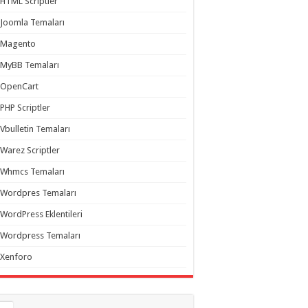
HTML Scriptler
Joomla Temaları
Magento
MyBB Temaları
OpenCart
PHP Scriptler
Vbulletin Temaları
Warez Scriptler
Whmcs Temaları
Wordpres Temaları
WordPress Eklentileri
Wordpress Temaları
Xenforo