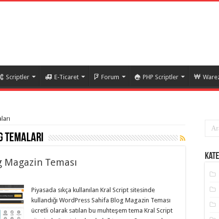
Scriptler
E-Ticaret
Forum
PHP Scriptler
Warez
ları
g temaları
Kate
og Magazin Teması
Piyasada sıkça kullanılan Kral Script sitesinde
kullandığı WordPress Sahifa Blog Magazin Teması
ücretli olarak satılan bu muhteşem tema Kral Script