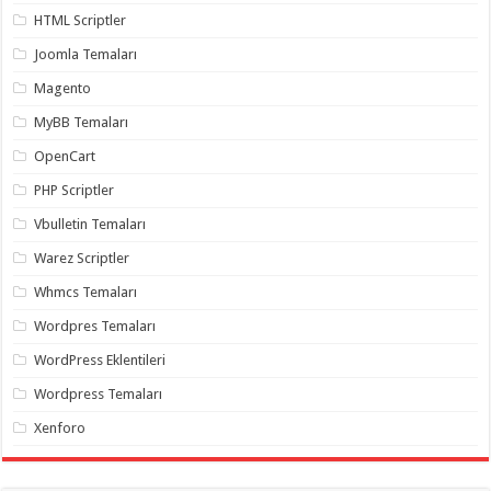
gaziantep
HTML Scriptler
organizasyon
,
gaziantep
Joomla Temaları
organizasyon
,
gaziantep
Magento
organizasyon
,
gaziantep
organizasyon
,
MyBB Temaları
gaziantep
organizasyon
,
OpenCart
gaziantep
palyaço
,
PHP Scriptler
twitter
takipçi
Vbulletin Temaları
hilesi
,
twitter
Warez Scriptler
takipçi
hilesi
,
Whmcs Temaları
instagram
takipçi
Wordpres Temaları
hilesi
,
WordPress Eklentileri
Wordpress Temaları
Xenforo