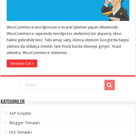
eve
taşımacılık
,
gaziantep
evden
eve
taşımacılık
,
WooCommerce wordpressin e-ticaret işlemini yapan eklentisidir.
gaziantep
evden
WooCommerce sayesinde wordpress sitelerinizi bir alışveriş sitesi
eve
haline getirebilirsiniz. Tabi amaç satış olunca sitenizin Google‘da başta
taşımacılık
,
çıkması da oldukça önemli. İşte Yoast burda devreye giriyor. Yoast
gaziantep
evden
eklentisi, WooCommerce siteleriniz …
eve
taşımacılık
,
Devamını Gör »
gaziantep
evden
eve
taşımacılık
,
evden
eve
taşımacılık
,
gaziantep
asansörlü
Kategoriler
taşıma
,
gaziantep
ASP Scriptler
evden
eve
Blogger Temaları
taşımacılık
,
gaziantep
DLE Temaları
organizasyon
,