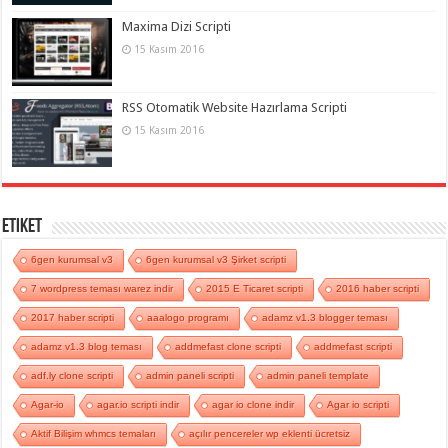
Maxima Dizi Scripti
15 Kasım 2016
RSS Otomatik Website Hazırlama Scripti
15 Kasım 2016
Etiket
6gen kurumsal v3
6gen kurumsal v3 Şirket scripti
7 wordpress teması warez indir
2015 E Ticaret scripti
2016 haber scripti
2017 haber scripti
aaalogo programı
adamz v1.3 blogger teması
adamz v1.3 blog teması
addmefast clone scripti
addmefast scripti
adf.ly clone scripti
admin paneli scripti
admin paneli template
Agar-io
agar.io scripti indir
agar io clone indir
Agar io scripti
Aktif Bilişim whmcs temaları
açılır pencereler wp eklenti ücretsiz