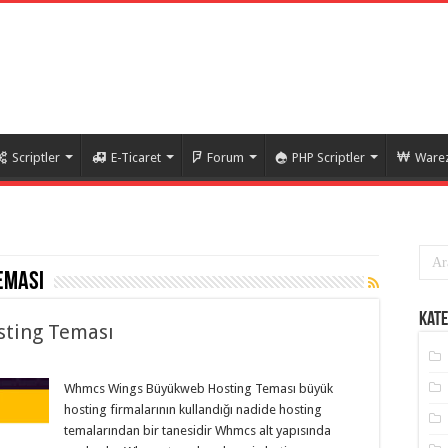
Scriptler
E-Ticaret
Forum
PHP Scriptler
Warez
eması
Kate
ting Teması
Whmcs Wings Büyükweb Hosting Teması büyük
hosting firmalarının kullandığı nadide hosting
temalarından bir tanesidir Whmcs alt yapısında