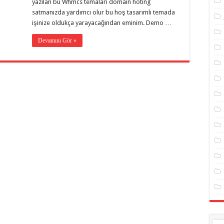
yazılan bu Whmcs temaları domain hoting
satmanızda yardımcı olur bu hoş tasarımlı temada
işinize oldukça yarayacağından eminim. Demo …
Devamını Gör »