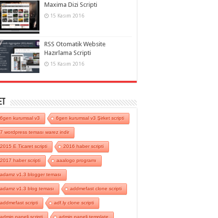
Maxima Dizi Scripti
15 Kasım 2016
RSS Otomatik Website
Hazırlama Scripti
15 Kasım 2016
et
6gen kurumsal v3
6gen kurumsal v3 Şirket scripti
7 wordpress teması warez indir
2015 E Ticaret scripti
2016 haber scripti
2017 haber scripti
aaalogo programı
adamz v1.3 blogger teması
adamz v1.3 blog teması
addmefast clone scripti
addmefast scripti
adf.ly clone scripti
admin paneli scripti
admin paneli template