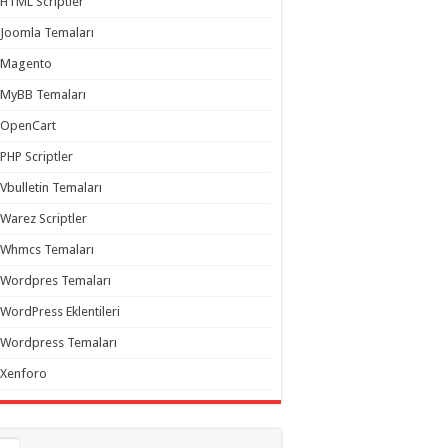
HTML Scriptler
Joomla Temaları
Magento
MyBB Temaları
OpenCart
PHP Scriptler
Vbulletin Temaları
Warez Scriptler
Whmcs Temaları
Wordpres Temaları
WordPress Eklentileri
Wordpress Temaları
Xenforo