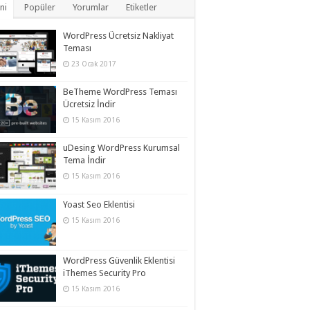
ni
Popüler
Yorumlar
Etiketler
WordPress Ücretsiz Nakliyat
Teması
23 Ocak 2017
BeTheme WordPress Teması
Ücretsiz İndir
15 Kasım 2016
uDesing WordPress Kurumsal
Tema İndir
15 Kasım 2016
Yoast Seo Eklentisi
15 Kasım 2016
WordPress Güvenlik Eklentisi
iThemes Security Pro
15 Kasım 2016