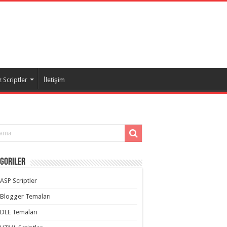
 Scriptler
İletişim
goriler
ASP Scriptler
Blogger Temaları
DLE Temaları