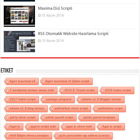
Maxima Dizi Scripti
15 Kasım 2016
RSS Otomatik Website Hazırlama Scripti
15 Kasım 2016
Etiket
6gen kurumsal v3
6gen kurumsal v3 Şirket scripti
7 wordpress teması warez indir
2015 E Ticaret scripti
2016 haber scripti
2017 haber scripti
aaalogo programı
adamz v1.3 blogger teması
adamz v1.3 blog teması
addmefast clone scripti
addmefast scripti
adf.ly clone scripti
admin paneli scripti
admin paneli template
Agar-io
agar.io scripti indir
agar io clone indir
Agar io scripti
Aktif Bilişim whmcs temaları
açılır pencereler wp eklenti ücretsiz