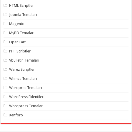
gaziantep
HTML Scriptler
organizasyon
,
gaziantep
Joomla Temaları
organizasyon
,
gaziantep
Magento
organizasyon
,
gaziantep
organizasyon
,
MyBB Temaları
gaziantep
organizasyon
,
OpenCart
gaziantep
palyaço
,
PHP Scriptler
twitter
takipçi
Vbulletin Temaları
hilesi
,
twitter
Warez Scriptler
takipçi
hilesi
,
Whmcs Temaları
instagram
takipçi
Wordpres Temaları
hilesi
,
WordPress Eklentileri
Wordpress Temaları
Xenforo