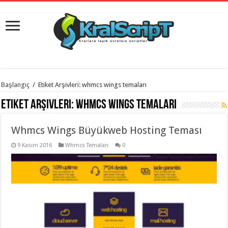
istanbul
Başlangıç
/
Etiket Arşivleri: whmcs wings temaları
organizasyon
evden
Etiket Arşivleri:
whmcs wings temaları
eve
taşımacılık
,
gaziantep
Whmcs Wings Büyükweb Hosting Teması
organizasyon
,
gaziantep
evden
9 Kasım 2016
Whmcs Temaları
0
eve
taşımacılık
,
evden
eve
taşımacılık
,
gaziantep
evden
eve
taşımacılık
,
evden