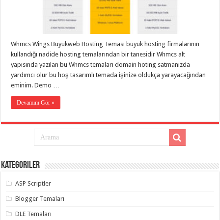
eve
taşımacılık
,
gaziantep
evden
eve
taşımacılık
,
Whmcs Wings Büyükweb Hosting Teması büyük hosting firmalarının
gaziantep
evden
kullandığı nadide hosting temalarından bir tanesidir Whmcs alt
eve
yapısında yazılan bu Whmcs temaları domain hoting satmanızda
taşımacılık
,
yardımcı olur bu hoş tasarımlı temada işinize oldukça yarayacağından
gaziantep
evden
eminim. Demo …
eve
taşımacılık
,
Devamını Gör »
gaziantep
evden
eve
taşımacılık
,
evden
eve
taşımacılık
,
gaziantep
asansörlü
Kategoriler
taşıma
,
gaziantep
ASP Scriptler
evden
eve
Blogger Temaları
taşımacılık
,
gaziantep
DLE Temaları
organizasyon
,