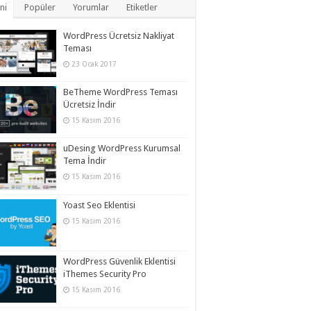
ni
Popüler
Yorumlar
Etiketler
WordPress Ücretsiz Nakliyat
Teması
23 Ocak 2017
BeTheme WordPress Teması
Ücretsiz İndir
15 Kasım 2016
uDesing WordPress Kurumsal
Tema İndir
15 Kasım 2016
Yoast Seo Eklentisi
15 Kasım 2016
WordPress Güvenlik Eklentisi
iThemes Security Pro
15 Kasım 2016