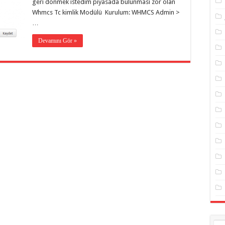
geri dönmek istedim piyasada bulunması zor olan
Whmcs Tc kimlik Modülü Kurulum: WHMCS Admin >
…
Devamını Gör »