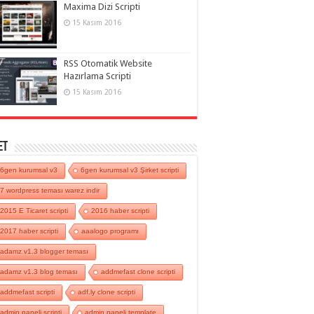
Maxima Dizi Scripti
15 Kasım 2016
RSS Otomatik Website
Hazırlama Scripti
15 Kasım 2016
et
6gen kurumsal v3
6gen kurumsal v3 Şirket scripti
7 wordpress teması warez indir
2015 E Ticaret scripti
2016 haber scripti
2017 haber scripti
aaalogo programı
adamz v1.3 blogger teması
adamz v1.3 blog teması
addmefast clone scripti
addmefast scripti
adf.ly clone scripti
admin paneli scripti
admin paneli template