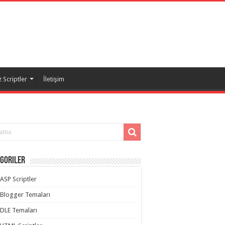
 Scriptler
İletişim
goriler
ASP Scriptler
Blogger Temaları
DLE Temaları