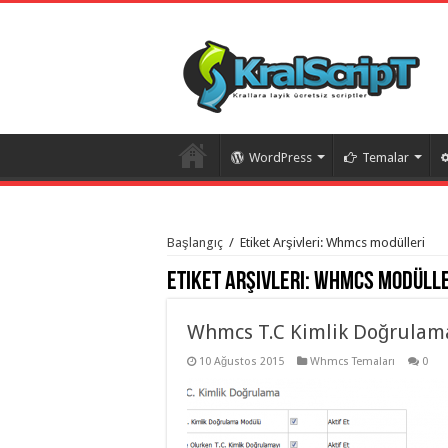
WordPress
Temalar
istanbul
organizasyon
Başlangıç
/
Etiket Arşivleri: Whmcs modülleri
evden
eve
Etiket Arşivleri:
Whmcs modülle
taşımacılık
,
gaziantep
organizasyon
,
gaziantep
Whmcs T.C Kimlik Doğrula
evden
eve
10 Ağustos 2015
Whmcs Temaları
0
taşımacılık
,
evden
eve
taşımacılık
,
gaziantep
evden