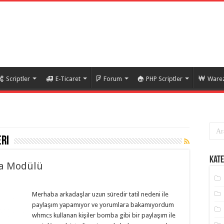
Scriptler
E-Ticaret
Forum
PHP Scriptler
Warez
ri
Kate
ma Modülü
Merhaba arkadaşlar uzun süredir tatil nedeni ile
paylaşım yapamıyor ve yorumlara bakamıyordum
whmcs kullanan kişiler bomba gibi bir paylaşım ile