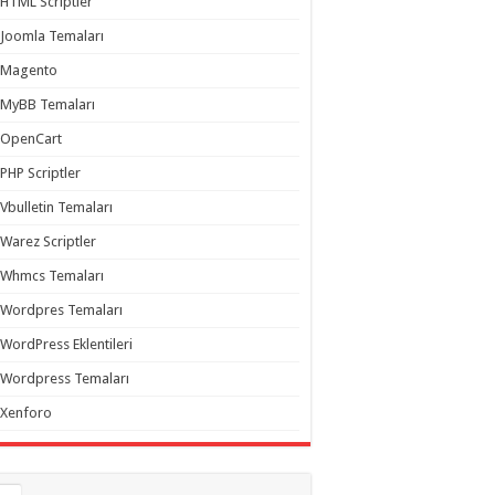
HTML Scriptler
Joomla Temaları
Magento
MyBB Temaları
OpenCart
PHP Scriptler
Vbulletin Temaları
Warez Scriptler
Whmcs Temaları
Wordpres Temaları
WordPress Eklentileri
Wordpress Temaları
Xenforo