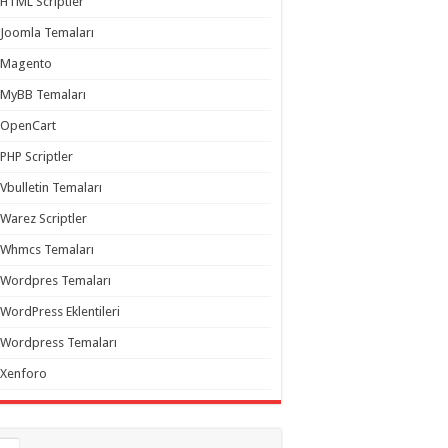
HTML Scriptler
Joomla Temaları
Magento
MyBB Temaları
OpenCart
PHP Scriptler
Vbulletin Temaları
Warez Scriptler
Whmcs Temaları
Wordpres Temaları
WordPress Eklentileri
Wordpress Temaları
Xenforo