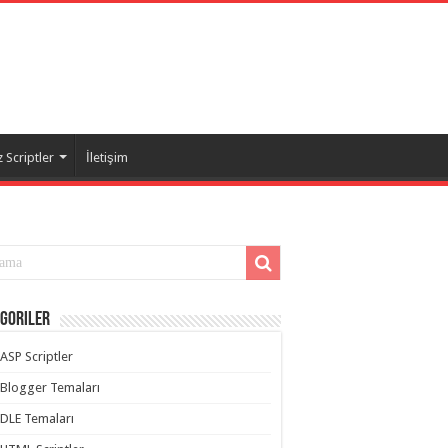
 Scriptler
İletişim
goriler
ASP Scriptler
Blogger Temaları
DLE Temaları