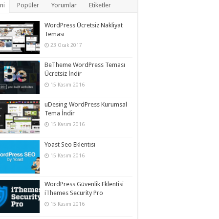
ni
Popüler
Yorumlar
Etiketler
WordPress Ücretsiz Nakliyat
Teması
23 Ocak 2017
BeTheme WordPress Teması
Ücretsiz İndir
15 Kasım 2016
uDesing WordPress Kurumsal
Tema İndir
15 Kasım 2016
Yoast Seo Eklentisi
15 Kasım 2016
WordPress Güvenlik Eklentisi
iThemes Security Pro
15 Kasım 2016