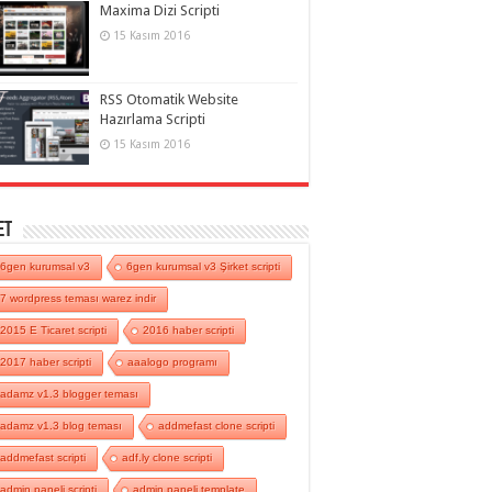
Maxima Dizi Scripti
15 Kasım 2016
RSS Otomatik Website
Hazırlama Scripti
15 Kasım 2016
et
6gen kurumsal v3
6gen kurumsal v3 Şirket scripti
7 wordpress teması warez indir
2015 E Ticaret scripti
2016 haber scripti
2017 haber scripti
aaalogo programı
adamz v1.3 blogger teması
adamz v1.3 blog teması
addmefast clone scripti
addmefast scripti
adf.ly clone scripti
admin paneli scripti
admin paneli template