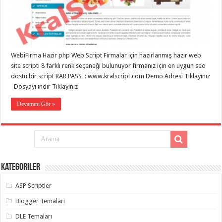
eve
taşımacılık
,
gaziantep
evden
eve
taşımacılık
,
gaziantep
evden
WebiFirma Hazir php Web Script Firmalar için hazırlanmış hazır web
eve
site scripti 8 farklı renk seçeneği bulunuyor firmanız için en uygun seo
taşımacılık
,
dostu bir script RAR PASS : www.kralscript.com Demo Adresi Tıklayınız
gaziantep
evden
Dosyayı indir Tıklayınız
eve
taşımacılık
,
Devamını Gör »
gaziantep
evden
eve
taşımacılık
,
evden
eve
taşımacılık
,
gaziantep
asansörlü
Kategoriler
taşıma
,
gaziantep
ASP Scriptler
evden
eve
Blogger Temaları
taşımacılık
,
gaziantep
DLE Temaları
organizasyon
,