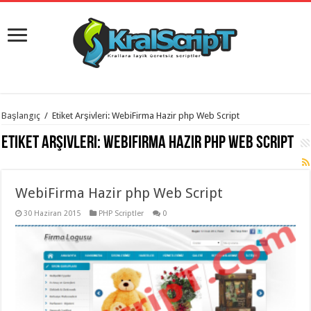
istanbul
Başlangıç
/
Etiket Arşivleri: WebiFirma Hazir php Web Script
organizasyon
evden
Etiket Arşivleri:
WebiFirma Hazir php Web Script
eve
taşımacılık
,
gaziantep
organizasyon
,
gaziantep
WebiFirma Hazir php Web Script
evden
eve
30 Haziran 2015
PHP Scriptler
0
taşımacılık
,
evden
eve
taşımacılık
,
gaziantep
evden
eve
taşımacılık
,
evden