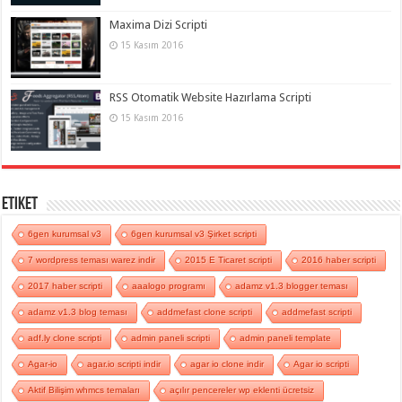
Maxima Dizi Scripti
15 Kasım 2016
RSS Otomatik Website Hazırlama Scripti
15 Kasım 2016
Etiket
6gen kurumsal v3
6gen kurumsal v3 Şirket scripti
7 wordpress teması warez indir
2015 E Ticaret scripti
2016 haber scripti
2017 haber scripti
aaalogo programı
adamz v1.3 blogger teması
adamz v1.3 blog teması
addmefast clone scripti
addmefast scripti
adf.ly clone scripti
admin paneli scripti
admin paneli template
Agar-io
agar.io scripti indir
agar io clone indir
Agar io scripti
Aktif Bilişim whmcs temaları
açılır pencereler wp eklenti ücretsiz