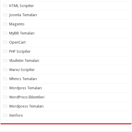
gaziantep
HTML Scriptler
organizasyon
,
gaziantep
Joomla Temaları
organizasyon
,
gaziantep
organizasyon
,
Magento
gaziantep
organizasyon
,
MyBB Temaları
gaziantep
organizasyon
,
OpenCart
gaziantep
palyaço
,
PHP Scriptler
twitter
takipçi
Vbulletin Temaları
hilesi
,
twitter
Warez Scriptler
takipçi
hilesi
,
Whmcs Temaları
instagram
takipçi
Wordpres Temaları
hilesi
,
WordPress Eklentileri
Wordpress Temaları
Xenforo