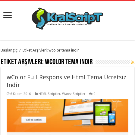
istanbul
Başlangıç
/
Etiket Arşivleri: wcolor tema indir
organizasyon
evden
Etiket Arşivleri:
wcolor tema indir
eve
taşımacılık
,
gaziantep
wColor Full Responsive Html Tema Ücretsiz
organizasyon
,
gaziantep
İndir
evden
eve
6 Kasım 2016
HTML Scriptler
,
Warez Scriptler
0
taşımacılık
,
evden
eve
taşımacılık
,
gaziantep
evden
eve
taşımacılık
,
evden