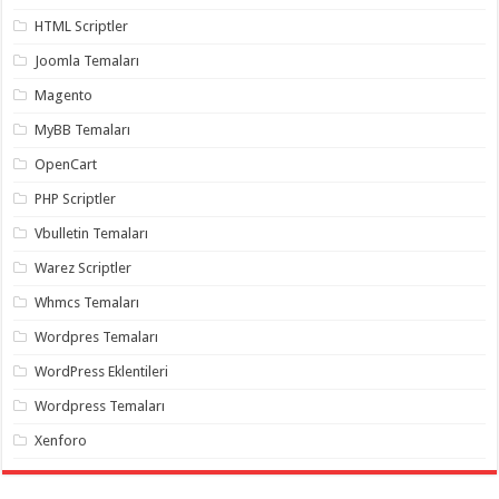
gaziantep
organizasyon
,
HTML Scriptler
gaziantep
organizasyon
,
Joomla Temaları
gaziantep
organizasyon
,
Magento
gaziantep
organizasyon
,
MyBB Temaları
gaziantep
organizasyon
,
OpenCart
gaziantep
palyaço
,
PHP Scriptler
twitter
takipçi
Vbulletin Temaları
hilesi
,
twitter
Warez Scriptler
takipçi
hilesi
,
Whmcs Temaları
instagram
takipçi
Wordpres Temaları
hilesi
,
WordPress Eklentileri
Wordpress Temaları
Xenforo