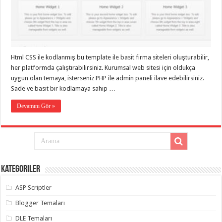
eve
taşımacılık
,
gaziantep
evden
eve
taşımacılık
,
gaziantep
evden
Html CSS ile kodlanmış bu template ile basit firma siteleri oluşturabilir,
eve
her platformda çalıştırabilirsiniz. Kurumsal web sitesi için oldukça
taşımacılık
,
gaziantep
uygun olan temaya, isterseniz PHP ile admin paneli ilave edebilirsiniz.
evden
Sade ve basit bir kodlamaya sahip …
eve
taşımacılık
,
gaziantep
Devamını Gör »
evden
eve
taşımacılık
,
evden
eve
taşımacılık
,
gaziantep
asansörlü
Kategoriler
taşıma
,
gaziantep
ASP Scriptler
evden
eve
taşımacılık
,
Blogger Temaları
gaziantep
organizasyon
,
DLE Temaları