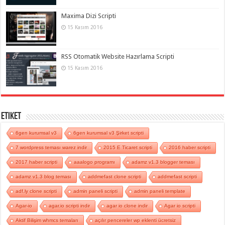
Maxima Dizi Scripti
15 Kasım 2016
RSS Otomatik Website Hazırlama Scripti
15 Kasım 2016
Etiket
6gen kurumsal v3
6gen kurumsal v3 Şirket scripti
7 wordpress teması warez indir
2015 E Ticaret scripti
2016 haber scripti
2017 haber scripti
aaalogo programı
adamz v1.3 blogger teması
adamz v1.3 blog teması
addmefast clone scripti
addmefast scripti
adf.ly clone scripti
admin paneli scripti
admin paneli template
Agar-io
agar.io scripti indir
agar io clone indir
Agar io scripti
Aktif Bilişim whmcs temaları
açılır pencereler wp eklenti ücretsiz