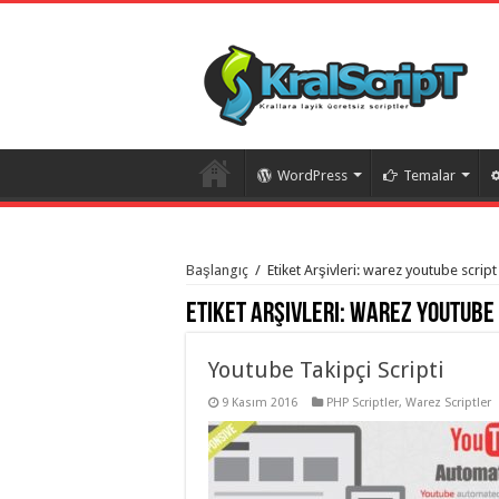
WordPress
Temalar
istanbul
organizasyon
Başlangıç
/
Etiket Arşivleri: warez youtube script
evden
eve
Etiket Arşivleri:
warez youtube 
taşımacılık
,
gaziantep
organizasyon
,
gaziantep
Youtube Takipçi Scripti
evden
eve
9 Kasım 2016
PHP Scriptler
,
Warez Scriptler
taşımacılık
,
evden
eve
taşımacılık
,
gaziantep
evden