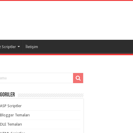
 Scriptler
İletişim
goriler
ASP Scriptler
Blogger Temaları
DLE Temaları