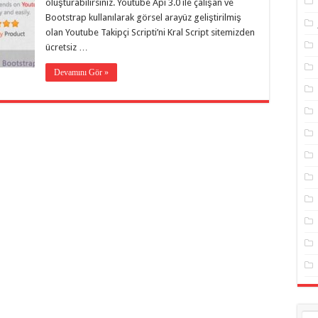
oluşturabilirsiniz. Youtube Api 3.0 ile çalışan ve
Bootstrap kullanılarak görsel arayüz geliştirilmiş
olan Youtube Takipçi Scripti’ni Kral Script sitemizden
ücretsiz …
Devamını Gör »