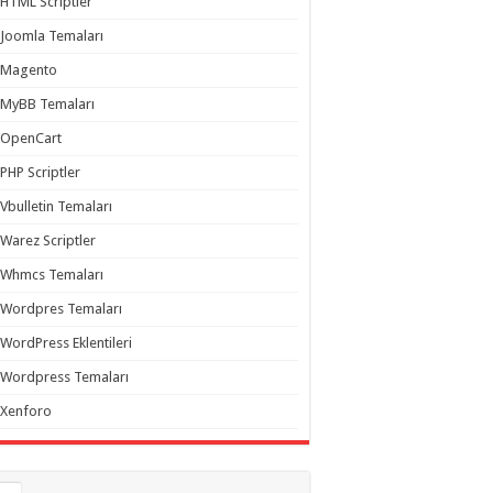
HTML Scriptler
Joomla Temaları
Magento
MyBB Temaları
OpenCart
PHP Scriptler
Vbulletin Temaları
Warez Scriptler
Whmcs Temaları
Wordpres Temaları
WordPress Eklentileri
Wordpress Temaları
Xenforo