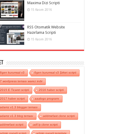
Maxima Dizi Scripti
15 Kasım 2016
RSS Otomatik Website
Hazırlama Scripti
15 Kasım 2016
et
6gen kurumsal v3
6gen kurumsal v3 Şirket scripti
7 wordpress teması warez indir
2015 E Ticaret scripti
2016 haber scripti
2017 haber scripti
aaalogo programı
adamz v1.3 blogger teması
adamz v1.3 blog teması
addmefast clone scripti
addmefast scripti
adf.ly clone scripti
admin paneli scripti
admin paneli template