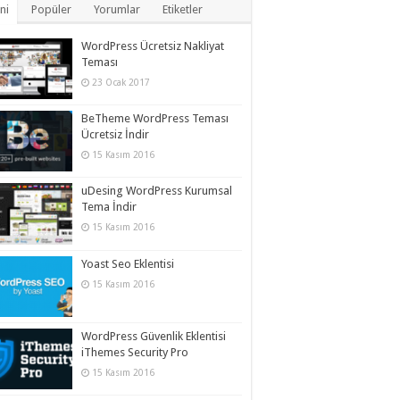
ni
Popüler
Yorumlar
Etiketler
WordPress Ücretsiz Nakliyat
Teması
23 Ocak 2017
BeTheme WordPress Teması
Ücretsiz İndir
15 Kasım 2016
uDesing WordPress Kurumsal
Tema İndir
15 Kasım 2016
Yoast Seo Eklentisi
15 Kasım 2016
WordPress Güvenlik Eklentisi
iThemes Security Pro
15 Kasım 2016