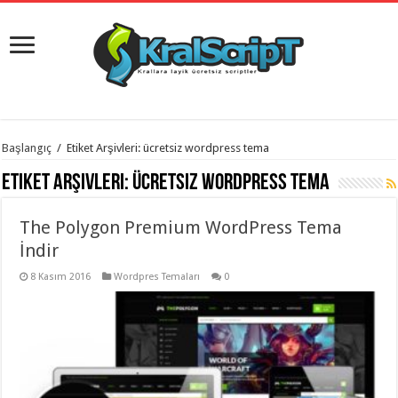
istanbul
Başlangıç
/
Etiket Arşivleri: ücretsiz wordpress tema
organizasyon
evden
Etiket Arşivleri:
ücretsiz wordpress tema
eve
taşımacılık
,
gaziantep
The Polygon Premium WordPress Tema
organizasyon
,
gaziantep
İndir
evden
eve
8 Kasım 2016
Wordpres Temaları
0
taşımacılık
,
evden
eve
taşımacılık
,
gaziantep
evden
eve
taşımacılık
,
evden