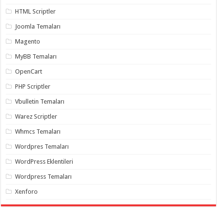
gaziantep
organizasyon
,
HTML Scriptler
gaziantep
organizasyon
,
Joomla Temaları
gaziantep
organizasyon
,
Magento
gaziantep
organizasyon
,
MyBB Temaları
gaziantep
organizasyon
,
OpenCart
gaziantep
palyaço
,
PHP Scriptler
twitter
takipçi
Vbulletin Temaları
hilesi
,
twitter
Warez Scriptler
takipçi
hilesi
,
Whmcs Temaları
instagram
takipçi
Wordpres Temaları
hilesi
,
WordPress Eklentileri
Wordpress Temaları
Xenforo