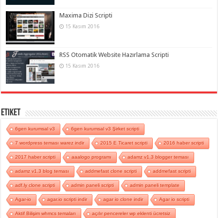
Maxima Dizi Scripti
15 Kasım 2016
RSS Otomatik Website Hazırlama Scripti
15 Kasım 2016
Etiket
6gen kurumsal v3
6gen kurumsal v3 Şirket scripti
7 wordpress teması warez indir
2015 E Ticaret scripti
2016 haber scripti
2017 haber scripti
aaalogo programı
adamz v1.3 blogger teması
adamz v1.3 blog teması
addmefast clone scripti
addmefast scripti
adf.ly clone scripti
admin paneli scripti
admin paneli template
Agar-io
agar.io scripti indir
agar io clone indir
Agar io scripti
Aktif Bilişim whmcs temaları
açılır pencereler wp eklenti ücretsiz