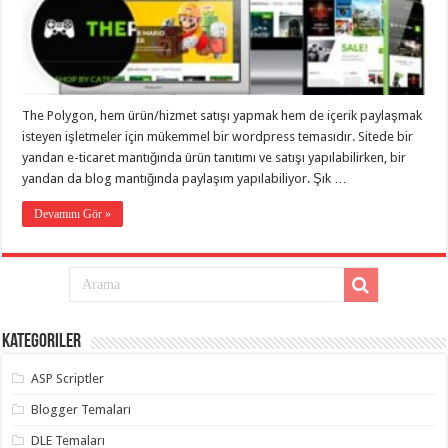
eve
taşımacılık
,
gaziantep
evden
eve
taşımacılık
,
gaziantep
evden
The Polygon, hem ürün/hizmet satışı yapmak hem de içerik paylaşmak
eve
isteyen işletmeler için mükemmel bir wordpress temasıdır. Sitede bir
taşımacılık
,
gaziantep
yandan e-ticaret mantığında ürün tanıtımı ve satışı yapılabilirken, bir
evden
yandan da blog mantığında paylaşım yapılabiliyor. Şık …
eve
taşımacılık
,
gaziantep
Devamını Gör »
evden
eve
taşımacılık
,
evden
eve
taşımacılık
,
gaziantep
asansörlü
Kategoriler
taşıma
,
gaziantep
ASP Scriptler
evden
eve
taşımacılık
,
Blogger Temaları
gaziantep
organizasyon
,
DLE Temaları