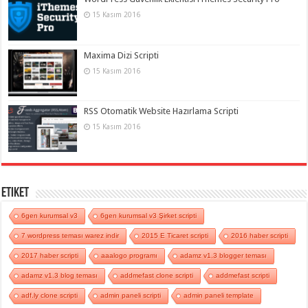
15 Kasım 2016
Maxima Dizi Scripti
15 Kasım 2016
RSS Otomatik Website Hazırlama Scripti
15 Kasım 2016
Etiket
6gen kurumsal v3
6gen kurumsal v3 Şirket scripti
7 wordpress teması warez indir
2015 E Ticaret scripti
2016 haber scripti
2017 haber scripti
aaalogo programı
adamz v1.3 blogger teması
adamz v1.3 blog teması
addmefast clone scripti
addmefast scripti
adf.ly clone scripti
admin paneli scripti
admin paneli template