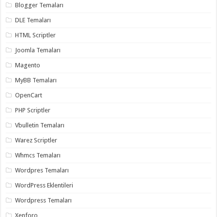
gaziantep
Blogger Temaları
organizasyon
,
gaziantep
DLE Temaları
organizasyon
,
gaziantep
HTML Scriptler
organizasyon
,
gaziantep
Joomla Temaları
organizasyon
,
gaziantep
Magento
organizasyon
,
gaziantep
MyBB Temaları
palyaço
,
twitter
OpenCart
takipçi
hilesi
,
PHP Scriptler
twitter
takipçi
Vbulletin Temaları
hilesi
,
instagram
Warez Scriptler
takipçi
hilesi
,
Whmcs Temaları
Wordpres Temaları
WordPress Eklentileri
Wordpress Temaları
Xenforo