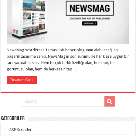
eve
taşımacılık
,
gaziantep
evden
eve
taşımacılık
,
gaziantep
evden
eve
taşımacılık
,
gaziantep
NewsMag WordPress Teması, bir haber blogunun alabileceği en
evden
eve
başarılı tasarıma sahip. NewsMag‘ın son sürümü ile her klasa uygun bir
taşımacılık
,
tarz yaratabilirsiniz. Hem birçok farklı özelliği olan, hem hoş bir
gaziantep
görüntüsü olan, hem de herkese hitap …
evden
eve
taşımacılık
,
Devamını Gör »
evden
eve
taşımacılık
,
gaziantep
asansörlü
taşıma
,
gaziantep
evden
Kategoriler
eve
taşımacılık
,
gaziantep
ASP Scriptler
organizasyon
,