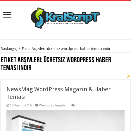
istanbul
Başlangıç
/
Etiket Arşivleri: ücretsiz wordpress haber teması indir
organizasyon
evden
Etiket Arşivleri:
ücretsiz wordpress haber
eve
taşımacılık
,
teması indir
gaziantep
organizasyon
,
gaziantep
evden
NewsMag WordPress Magazin & Haber
eve
taşımacılık
,
Teması
evden
eve
taşımacılık
15 Kasım 2016
,
Wordpres Temaları
0
gaziantep
evden
eve
taşımacılık
,
evden