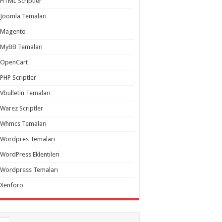
HTML Scriptler
Joomla Temaları
Magento
MyBB Temaları
OpenCart
PHP Scriptler
Vbulletin Temaları
Warez Scriptler
Whmcs Temaları
Wordpres Temaları
WordPress Eklentileri
Wordpress Temaları
Xenforo