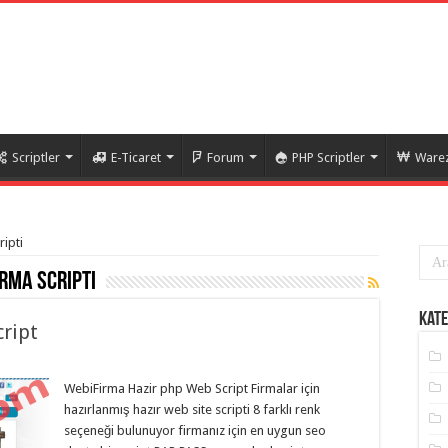
Scriptler
E-Ticaret
Forum
PHP Scriptler
Warez
ripti
rma scripti
Kate
ript
WebiFirma Hazir php Web Script Firmalar için
hazırlanmış hazır web site scripti 8 farklı renk
seçeneği bulunuyor firmanız için en uygun seo