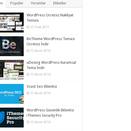
ni
Popüler
Yorumlar
Etiketler
WordPress Ücretsiz Nakliyat
Teması
23 Ocak 2017
BeTheme WordPress Teması
Ücretsiz İndir
15 Kasım 2016
uDesing WordPress Kurumsal
Tema İndir
15 Kasım 2016
Yoast Seo Eklentisi
15 Kasım 2016
WordPress Güvenlik Eklentisi
iThemes Security Pro
15 Kasım 2016