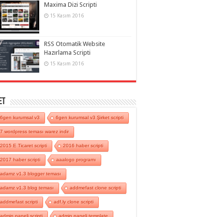
Maxima Dizi Scripti
15 Kasım 2016
RSS Otomatik Website
Hazırlama Scripti
15 Kasım 2016
et
6gen kurumsal v3
6gen kurumsal v3 Şirket scripti
7 wordpress teması warez indir
2015 E Ticaret scripti
2016 haber scripti
2017 haber scripti
aaalogo programı
adamz v1.3 blogger teması
adamz v1.3 blog teması
addmefast clone scripti
addmefast scripti
adf.ly clone scripti
admin paneli scripti
admin paneli template