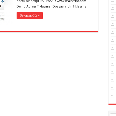
dostu bir script RAR PASS : www.kralscript.com
Demo Adresi Tıklayınız Dosyayı indir Tıklayınız
Devamını Gör »