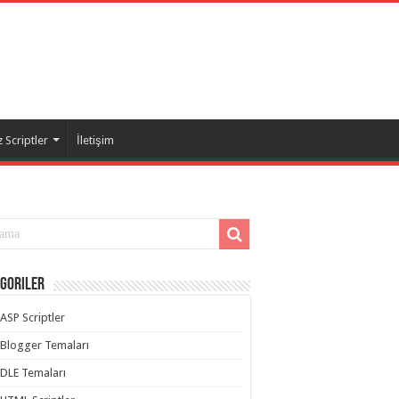
 Scriptler
İletişim
goriler
ASP Scriptler
Blogger Temaları
DLE Temaları