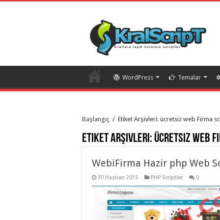
WordPress
Temalar
istanbul
organizasyon
Başlangıç
/
Etiket Arşivleri: ücretsiz web Firma sc
evden
eve
Etiket Arşivleri:
ücretsiz web Fi
taşımacılık
,
gaziantep
organizasyon
,
gaziantep
WebiFirma Hazir php Web Sc
evden
eve
30 Haziran 2015
PHP Scriptler
0
taşımacılık
,
evden
eve
taşımacılık
,
gaziantep
evden