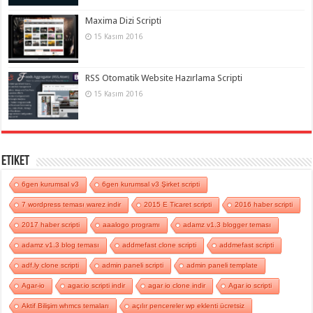
Maxima Dizi Scripti
15 Kasım 2016
RSS Otomatik Website Hazırlama Scripti
15 Kasım 2016
Etiket
6gen kurumsal v3
6gen kurumsal v3 Şirket scripti
7 wordpress teması warez indir
2015 E Ticaret scripti
2016 haber scripti
2017 haber scripti
aaalogo programı
adamz v1.3 blogger teması
adamz v1.3 blog teması
addmefast clone scripti
addmefast scripti
adf.ly clone scripti
admin paneli scripti
admin paneli template
Agar-io
agar.io scripti indir
agar io clone indir
Agar io scripti
Aktif Bilişim whmcs temaları
açılır pencereler wp eklenti ücretsiz