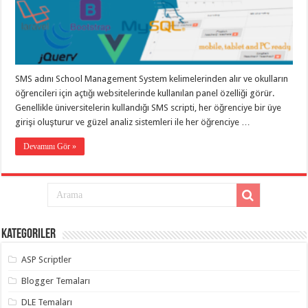
gaziantep
organizasyon
,
gaziantep
organizasyon
,
gaziantep
organizasyon
,
gaziantep
organizasyon
,
SMS adını School Management System kelimelerinden alır ve okulların
gaziantep
öğrencileri için açtığı websitelerinde kullanılan panel özelliği görür.
organizasyon
,
gaziantep
Genellikle üniversitelerin kullandığı SMS scripti, her öğrenciye bir üye
palyaço
,
girişi oluşturur ve güzel analiz sistemleri ile her öğrenciye …
twitter
takipçi
Devamını Gör »
hilesi
,
twitter
takipçi
hilesi
,
instagram
takipçi
hilesi
,
Kategoriler
ASP Scriptler
Blogger Temaları
DLE Temaları