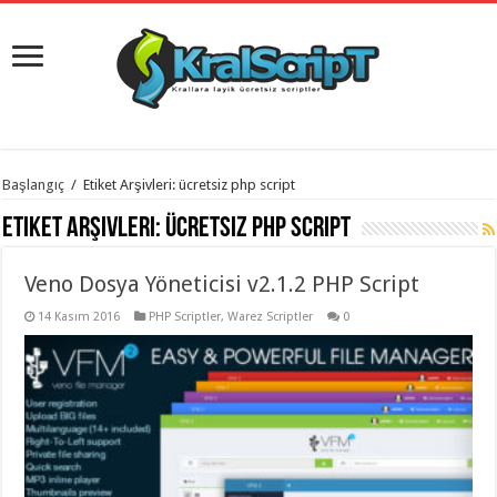
istanbul
Başlangıç
/
Etiket Arşivleri: ücretsiz php script
organizasyon
evden
Etiket Arşivleri:
ücretsiz php script
eve
taşımacılık
,
gaziantep
Veno Dosya Yöneticisi v2.1.2 PHP Script
organizasyon
,
gaziantep
evden
14 Kasım 2016
PHP Scriptler
,
Warez Scriptler
0
eve
taşımacılık
,
evden
eve
taşımacılık
,
gaziantep
evden
eve
taşımacılık
,
evden