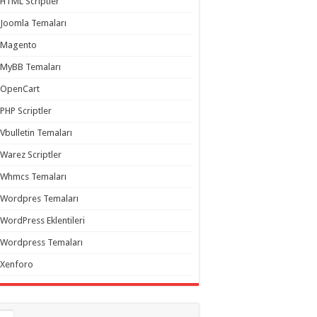
HTML Scriptler
Joomla Temaları
Magento
MyBB Temaları
OpenCart
PHP Scriptler
Vbulletin Temaları
Warez Scriptler
Whmcs Temaları
Wordpres Temaları
WordPress Eklentileri
Wordpress Temaları
Xenforo