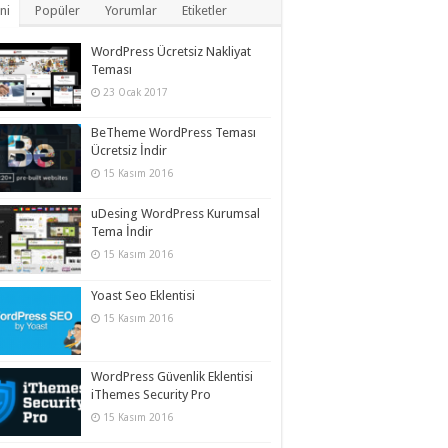
ni
Popüler
Yorumlar
Etiketler
WordPress Ücretsiz Nakliyat
Teması
23 Ocak 2017
BeTheme WordPress Teması
Ücretsiz İndir
15 Kasım 2016
uDesing WordPress Kurumsal
Tema İndir
15 Kasım 2016
Yoast Seo Eklentisi
15 Kasım 2016
WordPress Güvenlik Eklentisi
iThemes Security Pro
15 Kasım 2016