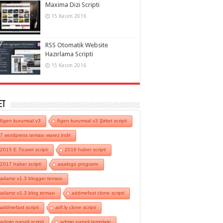
Maxima Dizi Scripti
15 Kasım 2016
RSS Otomatik Website
Hazırlama Scripti
15 Kasım 2016
et
6gen kurumsal v3
6gen kurumsal v3 Şirket scripti
7 wordpress teması warez indir
2015 E Ticaret scripti
2016 haber scripti
2017 haber scripti
aaalogo programı
adamz v1.3 blogger teması
adamz v1.3 blog teması
addmefast clone scripti
addmefast scripti
adf.ly clone scripti
admin paneli scripti
admin paneli template