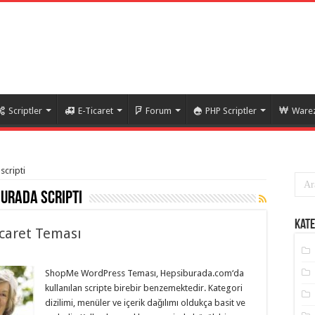
Scriptler
E-Ticaret
Forum
PHP Scriptler
Warez
scripti
burada scripti
Kate
caret Teması
ShopMe WordPress Teması, Hepsiburada.com‘da
kullanılan scripte birebir benzemektedir. Kategori
dizilimi, menüler ve içerik dağılımı oldukça basit ve