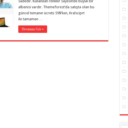
sadedir. Kullanılan renkler sayesinde büyük bir
albenisi vardır. Themeforest‘da satışta olan bu
güncel temanın ücretü 59$‘ken, Kralsciprt
ile tamamen …
Devamını Gör »