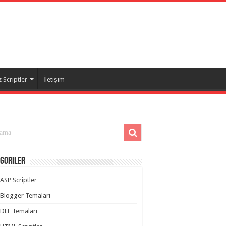
 Scriptler
İletişim
goriler
ASP Scriptler
Blogger Temaları
DLE Temaları