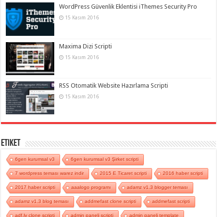
WordPress Güvenlik Eklentisi iThemes Security Pro
15 Kasım 2016
Maxima Dizi Scripti
15 Kasım 2016
RSS Otomatik Website Hazırlama Scripti
15 Kasım 2016
Etiket
6gen kurumsal v3
6gen kurumsal v3 Şirket scripti
7 wordpress teması warez indir
2015 E Ticaret scripti
2016 haber scripti
2017 haber scripti
aaalogo programı
adamz v1.3 blogger teması
adamz v1.3 blog teması
addmefast clone scripti
addmefast scripti
adf.ly clone scripti
admin paneli scripti
admin paneli template