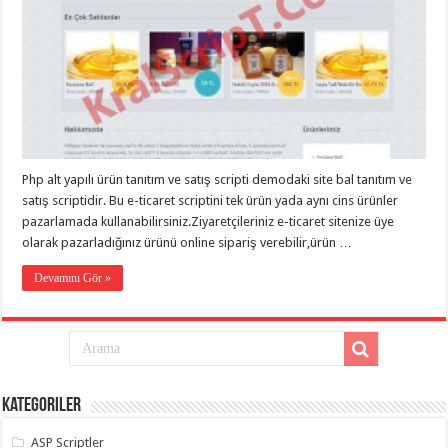
eve
taşımacılık
,
gaziantep
evden
eve
taşımacılık
,
gaziantep
evden
eve
taşımacılık
,
gaziantep
evden
Php alt yapılı ürün tanıtım ve satış scripti demodaki site bal tanıtım ve
eve
taşımacılık
,
satış scriptidir. Bu e-ticaret scriptini tek ürün yada aynı cins ürünler
gaziantep
pazarlamada kullanabilirsiniz.Ziyaretçileriniz e-ticaret sitenize üye
evden
olarak pazarladığınız ürünü online sipariş verebilir,ürün …
eve
taşımacılık
,
evden
Devamını Gör »
eve
taşımacılık
,
gaziantep
asansörlü
taşıma
,
gaziantep
evden
eve
Kategoriler
taşımacılık
,
gaziantep
organizasyon
,
ASP Scriptler