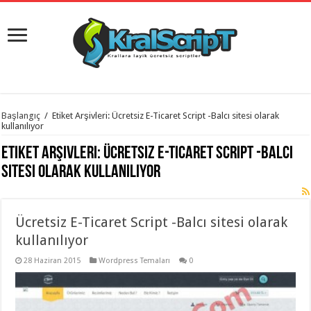
istanbul
Başlangıç
/
Etiket Arşivleri: Ücretsiz E-Ticaret Script -Balcı sitesi olarak
organizasyon
kullanılıyor
evden
eve
Etiket Arşivleri:
Ücretsiz E-Ticaret Script -Balcı
taşımacılık
,
gaziantep
sitesi olarak kullanılıyor
organizasyon
,
gaziantep
evden
eve
Ücretsiz E-Ticaret Script -Balcı sitesi olarak
taşımacılık
,
evden
kullanılıyor
eve
taşımacılık
,
gaziantep
28 Haziran 2015
Wordpress Temaları
0
evden
eve
taşımacılık
,
evden