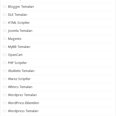
gaziantep
organizasyon
,
Blogger Temaları
gaziantep
organizasyon
,
DLE Temaları
gaziantep
organizasyon
,
HTML Scriptler
gaziantep
organizasyon
,
Joomla Temaları
gaziantep
organizasyon
,
Magento
gaziantep
palyaço
,
MyBB Temaları
twitter
takipçi
OpenCart
hilesi
,
twitter
PHP Scriptler
takipçi
hilesi
,
Vbulletin Temaları
instagram
takipçi
Warez Scriptler
hilesi
,
Whmcs Temaları
Wordpres Temaları
WordPress Eklentileri
Wordpress Temaları