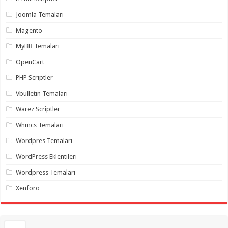
gaziantep
organizasyon
,
Joomla Temaları
gaziantep
organizasyon
,
Magento
gaziantep
organizasyon
,
MyBB Temaları
gaziantep
organizasyon
,
OpenCart
gaziantep
organizasyon
,
PHP Scriptler
gaziantep
palyaço
,
Vbulletin Temaları
twitter
takipçi
Warez Scriptler
hilesi
,
twitter
Whmcs Temaları
takipçi
hilesi
,
instagram
Wordpres Temaları
takipçi
hilesi
,
WordPress Eklentileri
Wordpress Temaları
Xenforo