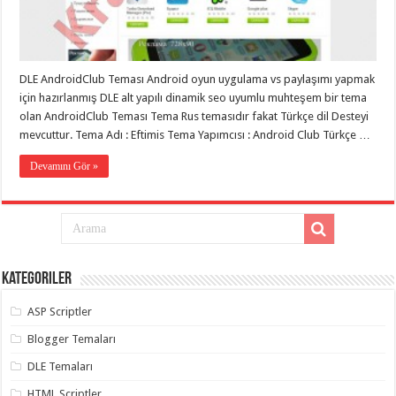
eve
taşımacılık
,
gaziantep
evden
eve
taşımacılık
,
DLE AndroidClub Teması Android oyun uygulama vs paylaşımı yapmak
gaziantep
evden
için hazırlanmış DLE alt yapılı dinamik seo uyumlu muhteşem bir tema
eve
olan AndroidClub Teması Tema Rus temasıdır fakat Türkçe dil Desteyi
taşımacılık
,
mevcuttur. Tema Adı : Eftimis Tema Yapımcısı : Android Club Türkçe …
gaziantep
evden
eve
Devamını Gör »
taşımacılık
,
gaziantep
evden
eve
taşımacılık
,
evden
eve
taşımacılık
,
Kategoriler
gaziantep
asansörlü
taşıma
,
ASP Scriptler
gaziantep
evden
Blogger Temaları
eve
taşımacılık
,
DLE Temaları
gaziantep
organizasyon
,
HTML Scriptler