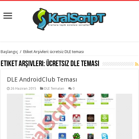
istanbul
Başlangıç
/
Etiket Arşivleri: ücretsiz DLE teması
organizasyon
evden
Etiket Arşivleri:
ücretsiz DLE teması
eve
taşımacılık
,
gaziantep
DLE AndroidClub Teması
organizasyon
,
gaziantep
evden
26 Haziran 2015
DLE Temaları
0
eve
taşımacılık
,
evden
eve
taşımacılık
,
gaziantep
evden
eve
taşımacılık
,
evden