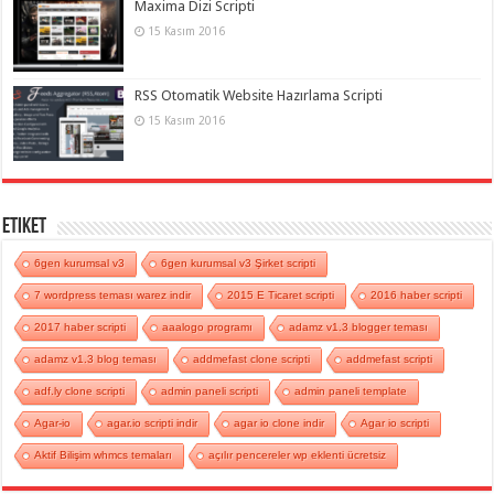
Maxima Dizi Scripti
15 Kasım 2016
RSS Otomatik Website Hazırlama Scripti
15 Kasım 2016
Etiket
6gen kurumsal v3
6gen kurumsal v3 Şirket scripti
7 wordpress teması warez indir
2015 E Ticaret scripti
2016 haber scripti
2017 haber scripti
aaalogo programı
adamz v1.3 blogger teması
adamz v1.3 blog teması
addmefast clone scripti
addmefast scripti
adf.ly clone scripti
admin paneli scripti
admin paneli template
Agar-io
agar.io scripti indir
agar io clone indir
Agar io scripti
Aktif Bilişim whmcs temaları
açılır pencereler wp eklenti ücretsiz