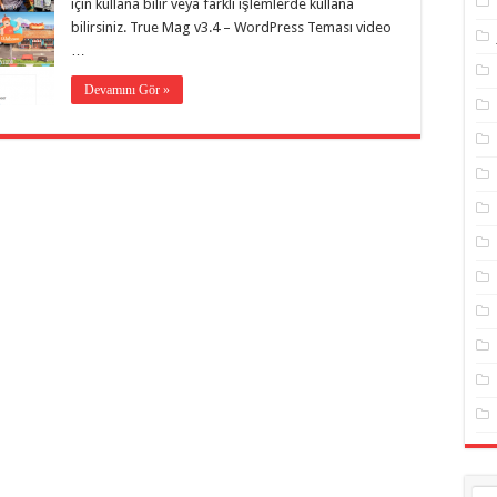
için kullana bilir veya farklı işlemlerde kullana
bilirsiniz. True Mag v3.4 – WordPress Teması video
…
Devamını Gör »