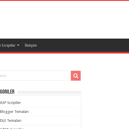
 Scriptler
İletişim
goriler
ASP Scriptler
Blogger Temaları
DLE Temaları