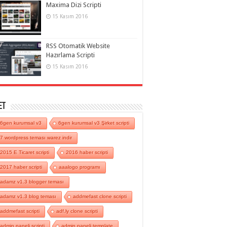
Maxima Dizi Scripti
15 Kasım 2016
RSS Otomatik Website
Hazırlama Scripti
15 Kasım 2016
et
6gen kurumsal v3
6gen kurumsal v3 Şirket scripti
7 wordpress teması warez indir
2015 E Ticaret scripti
2016 haber scripti
2017 haber scripti
aaalogo programı
adamz v1.3 blogger teması
adamz v1.3 blog teması
addmefast clone scripti
addmefast scripti
adf.ly clone scripti
admin paneli scripti
admin paneli template