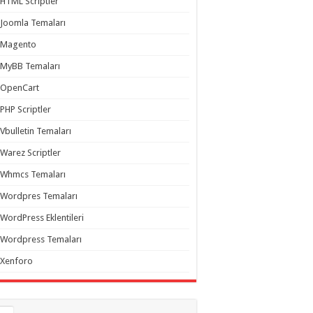
HTML Scriptler
Joomla Temaları
Magento
MyBB Temaları
OpenCart
PHP Scriptler
Vbulletin Temaları
Warez Scriptler
Whmcs Temaları
Wordpres Temaları
WordPress Eklentileri
Wordpress Temaları
Xenforo