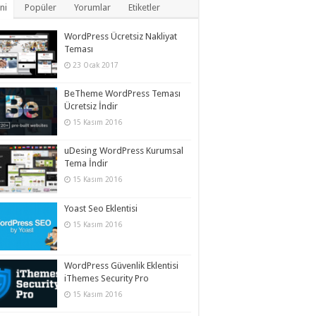
ni
Popüler
Yorumlar
Etiketler
WordPress Ücretsiz Nakliyat
Teması
23 Ocak 2017
BeTheme WordPress Teması
Ücretsiz İndir
15 Kasım 2016
uDesing WordPress Kurumsal
Tema İndir
15 Kasım 2016
Yoast Seo Eklentisi
15 Kasım 2016
WordPress Güvenlik Eklentisi
iThemes Security Pro
15 Kasım 2016