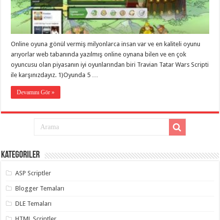
eve
taşımacılık
,
gaziantep
evden
eve
taşımacılık
,
Online oyuna gönül vermiş milyonlarca insan var ve en kaliteli oyunu
gaziantep
evden
arıyorlar web tabanında yazılmış online oynana bilen ve en çok
eve
oyuncusu olan piyasanın iyi oyunlarından biri Travian Tatar Wars Scripti
taşımacılık
,
ile karşınızdayız. 1)Oyunda 5 …
gaziantep
evden
eve
Devamını Gör »
taşımacılık
,
gaziantep
evden
eve
taşımacılık
,
evden
eve
taşımacılık
,
Kategoriler
gaziantep
asansörlü
taşıma
,
ASP Scriptler
gaziantep
evden
Blogger Temaları
eve
taşımacılık
,
DLE Temaları
gaziantep
organizasyon
,
HTML Scriptler