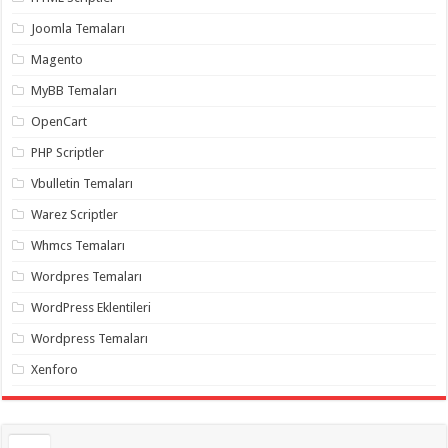
gaziantep
organizasyon
,
Joomla Temaları
gaziantep
organizasyon
,
Magento
gaziantep
organizasyon
,
MyBB Temaları
gaziantep
organizasyon
,
OpenCart
gaziantep
organizasyon
,
PHP Scriptler
gaziantep
palyaço
,
Vbulletin Temaları
twitter
takipçi
Warez Scriptler
hilesi
,
twitter
Whmcs Temaları
takipçi
hilesi
,
instagram
Wordpres Temaları
takipçi
hilesi
,
WordPress Eklentileri
Wordpress Temaları
Xenforo