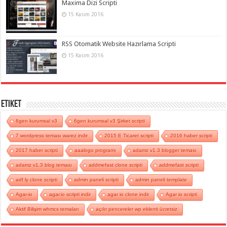
Maxima Dizi Scripti
15 Kasım 2016
RSS Otomatik Website Hazırlama Scripti
15 Kasım 2016
Etiket
6gen kurumsal v3
6gen kurumsal v3 Şirket scripti
7 wordpress teması warez indir
2015 E Ticaret scripti
2016 haber scripti
2017 haber scripti
aaalogo programı
adamz v1.3 blogger teması
adamz v1.3 blog teması
addmefast clone scripti
addmefast scripti
adf.ly clone scripti
admin paneli scripti
admin paneli template
Agar-io
agar.io scripti indir
agar io clone indir
Agar io scripti
Aktif Bilişim whmcs temaları
açılır pencereler wp eklenti ücretsiz