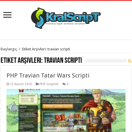
istanbul
Başlangıç
/
Etiket Arşivleri: travian scripti
organizasyon
evden
Etiket Arşivleri:
travian scripti
eve
taşımacılık
,
gaziantep
PHP Travian Tatar Wars Scripti
organizasyon
,
gaziantep
evden
12 Kasım 2016
PHP Scriptler
0
eve
taşımacılık
,
evden
eve
taşımacılık
,
gaziantep
evden
eve
taşımacılık
,
evden