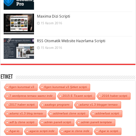
Maxima Dizi Scripti
15 Kasım 2016
RSS Otomatik Website Hazırlama Scripti
15 Kasım 2016
Etiket
6gen kurumsal v3
6gen kurumsal v3 Şirket scripti
7 wordpress teması warez indir
2015 E Ticaret scripti
2016 haber scripti
2017 haber scripti
aaalogo programı
adamz v1.3 blogger teması
adamz v1.3 blog teması
addmefast clone scripti
addmefast scripti
adf.ly clone scripti
admin paneli scripti
admin paneli template
Agar-io
agar.io scripti indir
agar io clone indir
Agar io scripti