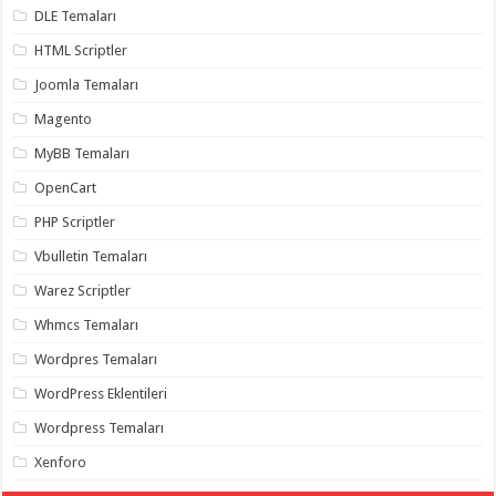
gaziantep
DLE Temaları
organizasyon
,
gaziantep
HTML Scriptler
organizasyon
,
gaziantep
Joomla Temaları
organizasyon
,
gaziantep
Magento
organizasyon
,
gaziantep
MyBB Temaları
organizasyon
,
gaziantep
OpenCart
palyaço
,
twitter
PHP Scriptler
takipçi
hilesi
,
twitter
Vbulletin Temaları
takipçi
hilesi
,
Warez Scriptler
instagram
takipçi
Whmcs Temaları
hilesi
,
Wordpres Temaları
WordPress Eklentileri
Wordpress Temaları
Xenforo