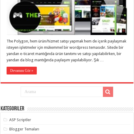
eve
taşımacılık
,
gaziantep
evden
eve
taşımacılık
,
gaziantep
evden
eve
The Polygon, hem ürün/hizmet satışı yapmak hem de içerik paylaşmak
taşımacılık
,
gaziantep
isteyen işletmeler için mükemmel bir wordpress temasıdır. Sitede bir
evden
yandan e-ticaret mantığında ürün tanıtımı ve satışı yapılabilirken, bir
eve
taşımacılık
,
yandan da blog mantığında paylaşım yapılabiliyor. Şık …
gaziantep
evden
Devamını Gör »
eve
taşımacılık
,
evden
eve
taşımacılık
,
gaziantep
asansörlü
taşıma
,
Kategoriler
gaziantep
evden
eve
ASP Scriptler
taşımacılık
,
gaziantep
Blogger Temaları
organizasyon
,