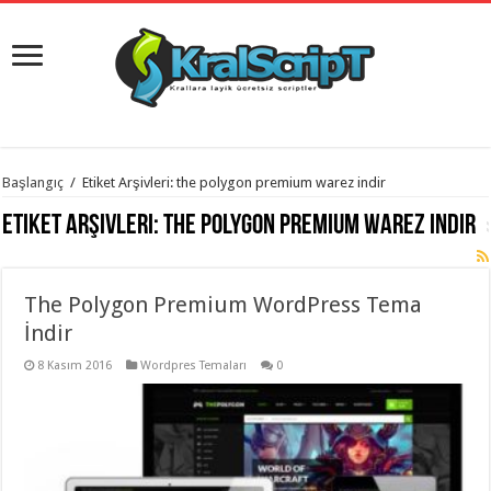
istanbul
Başlangıç
/
Etiket Arşivleri: the polygon premium warez indir
organizasyon
evden
Etiket Arşivleri:
the polygon premium warez indir
eve
taşımacılık
,
gaziantep
organizasyon
,
gaziantep
The Polygon Premium WordPress Tema
evden
İndir
eve
taşımacılık
,
evden
8 Kasım 2016
Wordpres Temaları
0
eve
taşımacılık
,
gaziantep
evden
eve
taşımacılık
,
evden