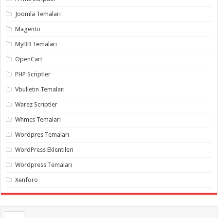
gaziantep
organizasyon
,
Joomla Temaları
gaziantep
organizasyon
,
Magento
gaziantep
organizasyon
,
MyBB Temaları
gaziantep
organizasyon
,
OpenCart
gaziantep
organizasyon
,
PHP Scriptler
gaziantep
palyaço
,
Vbulletin Temaları
twitter
takipçi
Warez Scriptler
hilesi
,
twitter
Whmcs Temaları
takipçi
hilesi
,
instagram
Wordpres Temaları
takipçi
hilesi
,
WordPress Eklentileri
Wordpress Temaları
Xenforo