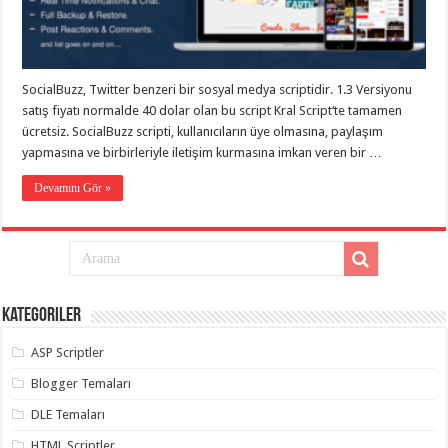
eve
taşımacılık
,
gaziantep
evden
eve
taşımacılık
,
SocialBuzz, Twitter benzeri bir sosyal medya scriptidir. 1.3 Versiyonu
gaziantep
evden
satış fiyatı normalde 40 dolar olan bu script Kral Script‘te tamamen
eve
ücretsiz. SocialBuzz scripti, kullanıcıların üye olmasına, paylaşım
taşımacılık
,
yapmasına ve birbirleriyle iletişim kurmasına imkan veren bir …
gaziantep
evden
eve
Devamını Gör »
taşımacılık
,
gaziantep
evden
eve
taşımacılık
,
evden
eve
taşımacılık
,
Kategoriler
gaziantep
asansörlü
taşıma
,
ASP Scriptler
gaziantep
evden
Blogger Temaları
eve
taşımacılık
,
DLE Temaları
gaziantep
organizasyon
,
HTML Scriptler