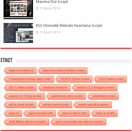
Maxima Dizi Scripti
15 Kasım 2016
RSS Otomatik Website Hazırlama Scripti
15 Kasım 2016
Etiket
6gen kurumsal v3
6gen kurumsal v3 Şirket scripti
7 wordpress teması warez indir
2015 E Ticaret scripti
2016 haber scripti
2017 haber scripti
aaalogo programı
adamz v1.3 blogger teması
adamz v1.3 blog teması
addmefast clone scripti
addmefast scripti
adf.ly clone scripti
admin paneli scripti
admin paneli template
Agar-io
agar.io scripti indir
agar io clone indir
Agar io scripti
Aktif Bilişim whmcs temaları
açılır pencereler wp eklenti ücretsiz