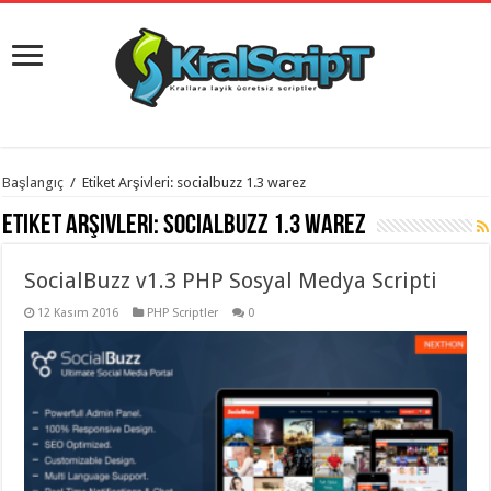
istanbul
Başlangıç
/
Etiket Arşivleri: socialbuzz 1.3 warez
organizasyon
evden
Etiket Arşivleri:
socialbuzz 1.3 warez
eve
taşımacılık
,
gaziantep
SocialBuzz v1.3 PHP Sosyal Medya Scripti
organizasyon
,
gaziantep
evden
12 Kasım 2016
PHP Scriptler
0
eve
taşımacılık
,
evden
eve
taşımacılık
,
gaziantep
evden
eve
taşımacılık
,
evden