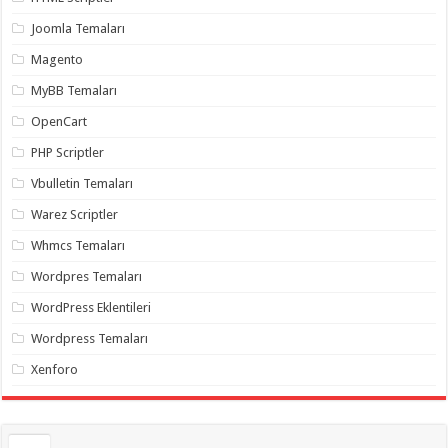
gaziantep
organizasyon
,
Joomla Temaları
gaziantep
organizasyon
,
Magento
gaziantep
organizasyon
,
MyBB Temaları
gaziantep
organizasyon
,
OpenCart
gaziantep
organizasyon
,
PHP Scriptler
gaziantep
palyaço
,
Vbulletin Temaları
twitter
takipçi
Warez Scriptler
hilesi
,
twitter
Whmcs Temaları
takipçi
hilesi
,
instagram
Wordpres Temaları
takipçi
hilesi
,
WordPress Eklentileri
Wordpress Temaları
Xenforo