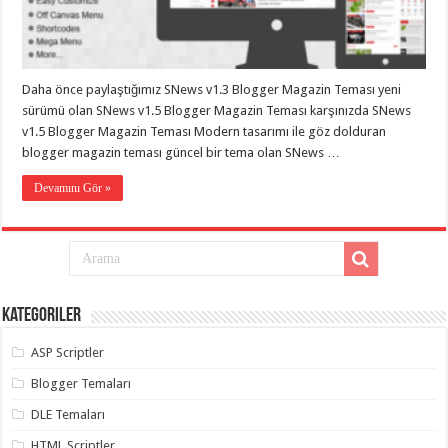
eve
taşımacılık
,
gaziantep
evden
eve
taşımacılık
,
Daha önce paylaştığımız SNews v1.3 Blogger Magazin Teması yeni
gaziantep
evden
sürümü olan SNews v1.5 Blogger Magazin Teması karşınızda SNews
eve
v1.5 Blogger Magazin Teması Modern tasarımı ile göz dolduran
taşımacılık
,
blogger magazin teması güncel bir tema olan SNews …
gaziantep
evden
eve
Devamını Gör »
taşımacılık
,
gaziantep
evden
eve
taşımacılık
,
evden
eve
taşımacılık
,
Kategoriler
gaziantep
asansörlü
taşıma
,
ASP Scriptler
gaziantep
evden
Blogger Temaları
eve
taşımacılık
,
DLE Temaları
gaziantep
organizasyon
,
HTML Scriptler