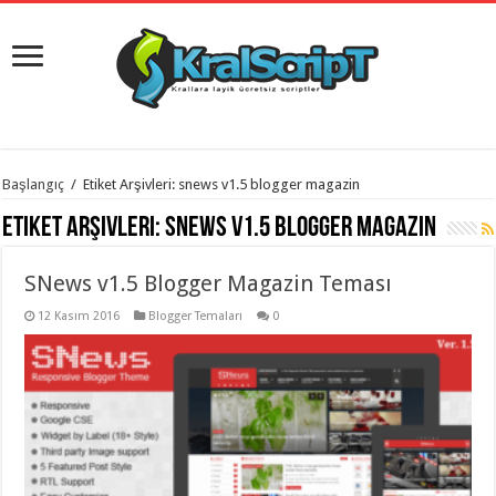
istanbul
Başlangıç
/
Etiket Arşivleri: snews v1.5 blogger magazin
organizasyon
evden
Etiket Arşivleri:
snews v1.5 blogger magazin
eve
taşımacılık
,
gaziantep
SNews v1.5 Blogger Magazin Teması
organizasyon
,
gaziantep
evden
12 Kasım 2016
Blogger Temaları
0
eve
taşımacılık
,
evden
eve
taşımacılık
,
gaziantep
evden
eve
taşımacılık
,
evden