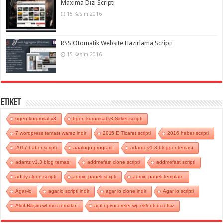
Maxima Dizi Scripti
15 Kasım 2016
RSS Otomatik Website Hazırlama Scripti
15 Kasım 2016
Etiket
6gen kurumsal v3
6gen kurumsal v3 Şirket scripti
7 wordpress teması warez indir
2015 E Ticaret scripti
2016 haber scripti
2017 haber scripti
aaalogo programı
adamz v1.3 blogger teması
adamz v1.3 blog teması
addmefast clone scripti
addmefast scripti
adf.ly clone scripti
admin paneli scripti
admin paneli template
Agar-io
agar.io scripti indir
agar io clone indir
Agar io scripti
Aktif Bilişim whmcs temaları
açılır pencereler wp eklenti ücretsiz