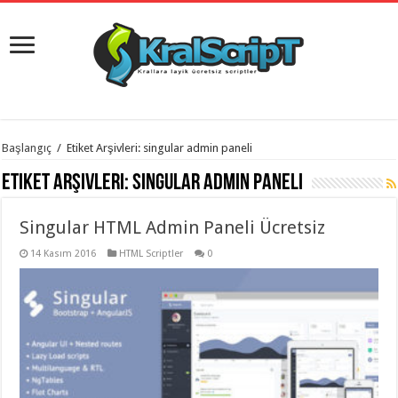
istanbul
Başlangıç
/
Etiket Arşivleri: singular admin paneli
organizasyon
evden
Etiket Arşivleri:
singular admin paneli
eve
taşımacılık
,
gaziantep
Singular HTML Admin Paneli Ücretsiz
organizasyon
,
gaziantep
evden
14 Kasım 2016
HTML Scriptler
0
eve
taşımacılık
,
evden
eve
taşımacılık
,
gaziantep
evden
eve
taşımacılık
,
evden