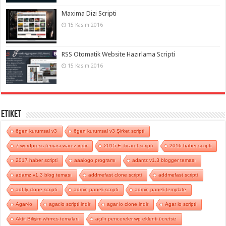
Maxima Dizi Scripti
15 Kasım 2016
RSS Otomatik Website Hazırlama Scripti
15 Kasım 2016
Etiket
6gen kurumsal v3
6gen kurumsal v3 Şirket scripti
7 wordpress teması warez indir
2015 E Ticaret scripti
2016 haber scripti
2017 haber scripti
aaalogo programı
adamz v1.3 blogger teması
adamz v1.3 blog teması
addmefast clone scripti
addmefast scripti
adf.ly clone scripti
admin paneli scripti
admin paneli template
Agar-io
agar.io scripti indir
agar io clone indir
Agar io scripti
Aktif Bilişim whmcs temaları
açılır pencereler wp eklenti ücretsiz