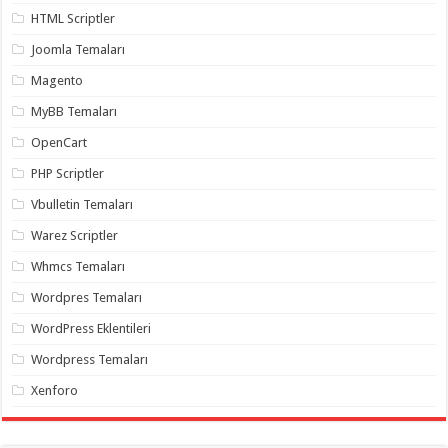
gaziantep
HTML Scriptler
organizasyon
,
gaziantep
Joomla Temaları
organizasyon
,
gaziantep
Magento
organizasyon
,
gaziantep
organizasyon
,
MyBB Temaları
gaziantep
organizasyon
,
OpenCart
gaziantep
palyaço
,
PHP Scriptler
twitter
takipçi
Vbulletin Temaları
hilesi
,
twitter
Warez Scriptler
takipçi
hilesi
,
Whmcs Temaları
instagram
takipçi
Wordpres Temaları
hilesi
,
WordPress Eklentileri
Wordpress Temaları
Xenforo