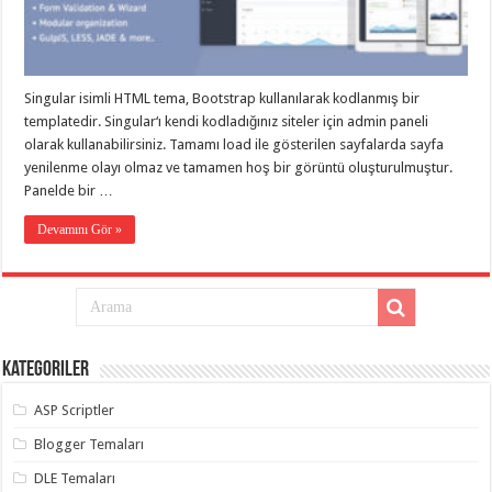
eve
taşımacılık
,
gaziantep
evden
eve
taşımacılık
,
Singular isimli HTML tema, Bootstrap kullanılarak kodlanmış bir
gaziantep
evden
templatedir. Singular‘ı kendi kodladığınız siteler için admin paneli
eve
olarak kullanabilirsiniz. Tamamı load ile gösterilen sayfalarda sayfa
taşımacılık
,
yenilenme olayı olmaz ve tamamen hoş bir görüntü oluşturulmuştur.
gaziantep
evden
Panelde bir …
eve
taşımacılık
,
Devamını Gör »
gaziantep
evden
eve
taşımacılık
,
evden
eve
taşımacılık
,
gaziantep
asansörlü
Kategoriler
taşıma
,
gaziantep
ASP Scriptler
evden
eve
Blogger Temaları
taşımacılık
,
gaziantep
DLE Temaları
organizasyon
,