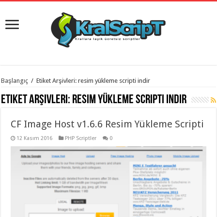
istanbul
Başlangıç
/
Etiket Arşivleri: resim yükleme scripti indir
organizasyon
evden
Etiket Arşivleri:
resim yükleme scripti indir
eve
taşımacılık
,
gaziantep
CF Image Host v1.6.6 Resim Yükleme Scripti
organizasyon
,
gaziantep
evden
12 Kasım 2016
PHP Scriptler
0
eve
taşımacılık
,
evden
eve
taşımacılık
,
gaziantep
evden
eve
taşımacılık
,
evden