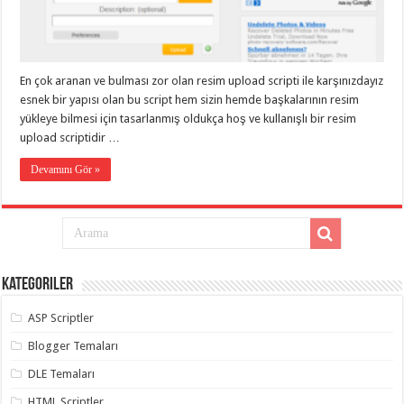
eve
taşımacılık
,
gaziantep
evden
eve
taşımacılık
,
En çok aranan ve bulması zor olan resim upload scripti ile karşınızdayız
gaziantep
evden
esnek bir yapısı olan bu script hem sizin hemde başkalarının resim
eve
yükleye bilmesi için tasarlanmış oldukça hoş ve kullanışlı bir resim
taşımacılık
,
upload scriptidir …
gaziantep
evden
eve
Devamını Gör »
taşımacılık
,
gaziantep
evden
eve
taşımacılık
,
evden
eve
taşımacılık
,
Kategoriler
gaziantep
asansörlü
taşıma
,
ASP Scriptler
gaziantep
evden
Blogger Temaları
eve
taşımacılık
,
DLE Temaları
gaziantep
organizasyon
,
HTML Scriptler