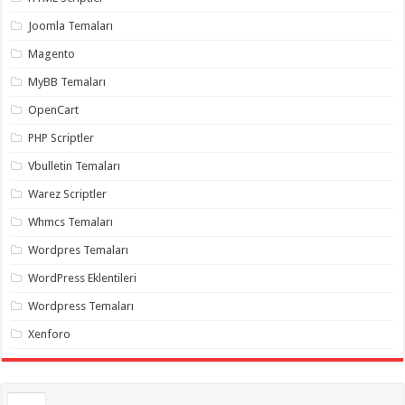
gaziantep
organizasyon
,
Joomla Temaları
gaziantep
organizasyon
,
Magento
gaziantep
organizasyon
,
MyBB Temaları
gaziantep
organizasyon
,
OpenCart
gaziantep
organizasyon
,
PHP Scriptler
gaziantep
palyaço
,
Vbulletin Temaları
twitter
takipçi
Warez Scriptler
hilesi
,
twitter
Whmcs Temaları
takipçi
hilesi
,
instagram
Wordpres Temaları
takipçi
hilesi
,
WordPress Eklentileri
Wordpress Temaları
Xenforo