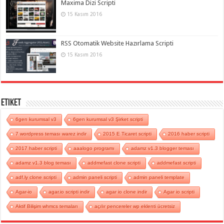
Maxima Dizi Scripti
15 Kasım 2016
RSS Otomatik Website Hazırlama Scripti
15 Kasım 2016
Etiket
6gen kurumsal v3
6gen kurumsal v3 Şirket scripti
7 wordpress teması warez indir
2015 E Ticaret scripti
2016 haber scripti
2017 haber scripti
aaalogo programı
adamz v1.3 blogger teması
adamz v1.3 blog teması
addmefast clone scripti
addmefast scripti
adf.ly clone scripti
admin paneli scripti
admin paneli template
Agar-io
agar.io scripti indir
agar io clone indir
Agar io scripti
Aktif Bilişim whmcs temaları
açılır pencereler wp eklenti ücretsiz