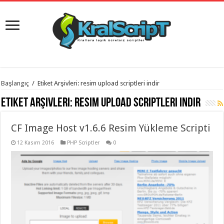
istanbul
Başlangıç
/
Etiket Arşivleri: resim upload scriptleri indir
organizasyon
evden
Etiket Arşivleri:
resim upload scriptleri indir
eve
taşımacılık
,
gaziantep
CF Image Host v1.6.6 Resim Yükleme Scripti
organizasyon
,
gaziantep
evden
12 Kasım 2016
PHP Scriptler
0
eve
taşımacılık
,
evden
eve
taşımacılık
,
gaziantep
evden
eve
taşımacılık
,
evden