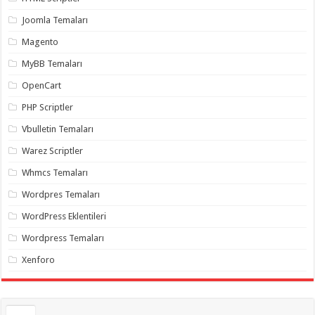
gaziantep
organizasyon
,
Joomla Temaları
gaziantep
organizasyon
,
Magento
gaziantep
organizasyon
,
MyBB Temaları
gaziantep
organizasyon
,
OpenCart
gaziantep
organizasyon
,
PHP Scriptler
gaziantep
palyaço
,
Vbulletin Temaları
twitter
takipçi
Warez Scriptler
hilesi
,
twitter
Whmcs Temaları
takipçi
hilesi
,
instagram
Wordpres Temaları
takipçi
hilesi
,
WordPress Eklentileri
Wordpress Temaları
Xenforo