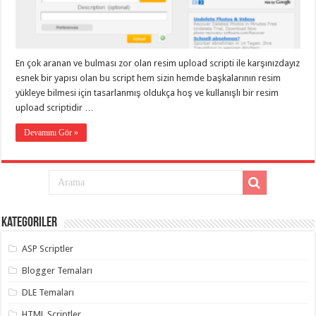
eve
taşımacılık
,
gaziantep
evden
eve
taşımacılık
,
En çok aranan ve bulması zor olan resim upload scripti ile karşınızdayız
gaziantep
evden
esnek bir yapısı olan bu script hem sizin hemde başkalarının resim
eve
yükleye bilmesi için tasarlanmış oldukça hoş ve kullanışlı bir resim
taşımacılık
,
upload scriptidir …
gaziantep
evden
eve
Devamını Gör »
taşımacılık
,
gaziantep
evden
eve
taşımacılık
,
evden
eve
taşımacılık
,
Kategoriler
gaziantep
asansörlü
taşıma
,
ASP Scriptler
gaziantep
evden
Blogger Temaları
eve
taşımacılık
,
DLE Temaları
gaziantep
organizasyon
,
HTML Scriptler