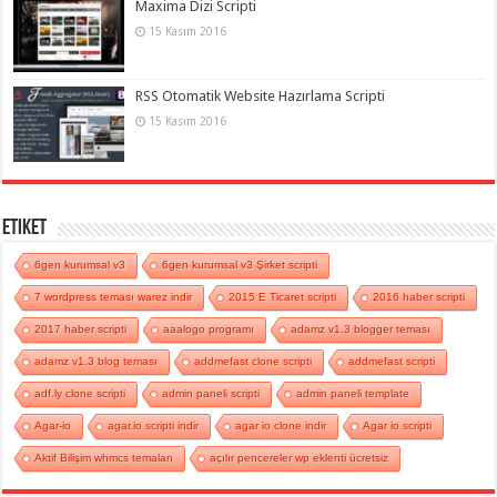
Maxima Dizi Scripti
15 Kasım 2016
RSS Otomatik Website Hazırlama Scripti
15 Kasım 2016
Etiket
6gen kurumsal v3
6gen kurumsal v3 Şirket scripti
7 wordpress teması warez indir
2015 E Ticaret scripti
2016 haber scripti
2017 haber scripti
aaalogo programı
adamz v1.3 blogger teması
adamz v1.3 blog teması
addmefast clone scripti
addmefast scripti
adf.ly clone scripti
admin paneli scripti
admin paneli template
Agar-io
agar.io scripti indir
agar io clone indir
Agar io scripti
Aktif Bilişim whmcs temaları
açılır pencereler wp eklenti ücretsiz