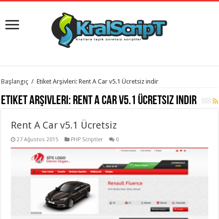
istanbul
Başlangıç
/
Etiket Arşivleri: Rent A Car v5.1 Ücretsiz indir
organizasyon
evden
Etiket Arşivleri:
Rent A Car v5.1 Ücretsiz indir
eve
taşımacılık
,
gaziantep
Rent A Car v5.1 Ücretsiz
organizasyon
,
gaziantep
evden
27 Ağustos 2015
PHP Scriptler
0
eve
taşımacılık
,
evden
eve
taşımacılık
,
gaziantep
evden
eve
taşımacılık
,
evden