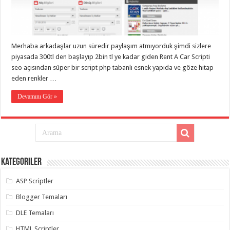
eve
taşımacılık
,
gaziantep
evden
eve
taşımacılık
,
Merhaba arkadaşlar uzun süredir paylaşım atmıyorduk şimdi sizlere
gaziantep
evden
piyasada 300tl den başlayıp 2bin tl ye kadar giden Rent A Car Scripti
eve
seo açısından süper bir script php tabanlı esnek yapıda ve göze hitap
taşımacılık
,
eden renkler …
gaziantep
evden
eve
Devamını Gör »
taşımacılık
,
gaziantep
evden
eve
taşımacılık
,
evden
eve
taşımacılık
,
Kategoriler
gaziantep
asansörlü
taşıma
,
ASP Scriptler
gaziantep
evden
Blogger Temaları
eve
taşımacılık
,
DLE Temaları
gaziantep
organizasyon
,
HTML Scriptler