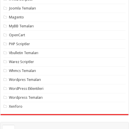
gaziantep
organizasyon
,
Joomla Temaları
gaziantep
organizasyon
,
Magento
gaziantep
organizasyon
,
MyBB Temaları
gaziantep
organizasyon
,
OpenCart
gaziantep
organizasyon
,
PHP Scriptler
gaziantep
palyaço
,
Vbulletin Temaları
twitter
takipçi
Warez Scriptler
hilesi
,
twitter
Whmcs Temaları
takipçi
hilesi
,
instagram
Wordpres Temaları
takipçi
hilesi
,
WordPress Eklentileri
Wordpress Temaları
Xenforo