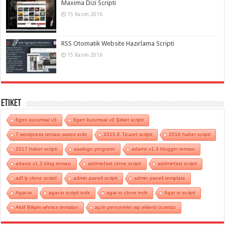
Maxima Dizi Scripti
15 Kasım 2016
RSS Otomatik Website Hazırlama Scripti
15 Kasım 2016
Etiket
6gen kurumsal v3
6gen kurumsal v3 Şirket scripti
7 wordpress teması warez indir
2015 E Ticaret scripti
2016 haber scripti
2017 haber scripti
aaalogo programı
adamz v1.3 blogger teması
adamz v1.3 blog teması
addmefast clone scripti
addmefast scripti
adf.ly clone scripti
admin paneli scripti
admin paneli template
Agar-io
agar.io scripti indir
agar io clone indir
Agar io scripti
Aktif Bilişim whmcs temaları
açılır pencereler wp eklenti ücretsiz