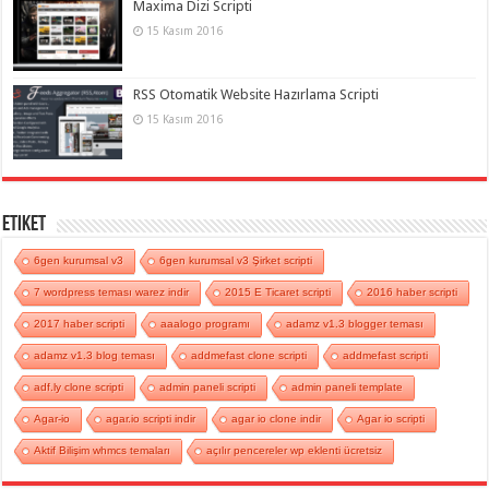
Maxima Dizi Scripti
15 Kasım 2016
RSS Otomatik Website Hazırlama Scripti
15 Kasım 2016
Etiket
6gen kurumsal v3
6gen kurumsal v3 Şirket scripti
7 wordpress teması warez indir
2015 E Ticaret scripti
2016 haber scripti
2017 haber scripti
aaalogo programı
adamz v1.3 blogger teması
adamz v1.3 blog teması
addmefast clone scripti
addmefast scripti
adf.ly clone scripti
admin paneli scripti
admin paneli template
Agar-io
agar.io scripti indir
agar io clone indir
Agar io scripti
Aktif Bilişim whmcs temaları
açılır pencereler wp eklenti ücretsiz