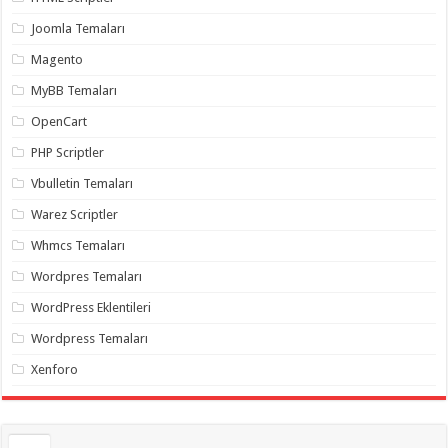
gaziantep
organizasyon
,
Joomla Temaları
gaziantep
organizasyon
,
Magento
gaziantep
organizasyon
,
MyBB Temaları
gaziantep
organizasyon
,
OpenCart
gaziantep
organizasyon
,
PHP Scriptler
gaziantep
palyaço
,
Vbulletin Temaları
twitter
takipçi
Warez Scriptler
hilesi
,
twitter
Whmcs Temaları
takipçi
hilesi
,
instagram
Wordpres Temaları
takipçi
hilesi
,
WordPress Eklentileri
Wordpress Temaları
Xenforo