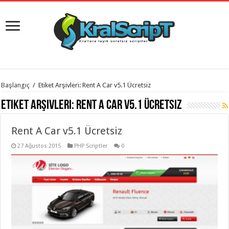
istanbul
Başlangıç
/
Etiket Arşivleri: Rent A Car v5.1 Ücretsiz
organizasyon
evden
Etiket Arşivleri:
Rent A Car v5.1 Ücretsiz
eve
taşımacılık
,
gaziantep
Rent A Car v5.1 Ücretsiz
organizasyon
,
gaziantep
evden
27 Ağustos 2015
PHP Scriptler
0
eve
taşımacılık
,
evden
eve
taşımacılık
,
gaziantep
evden
eve
taşımacılık
,
evden