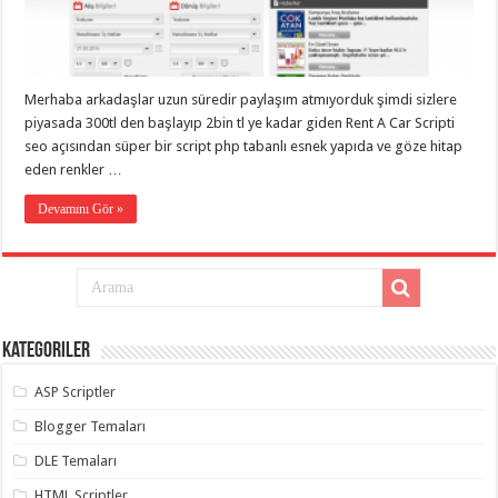
eve
taşımacılık
,
gaziantep
evden
eve
taşımacılık
,
Merhaba arkadaşlar uzun süredir paylaşım atmıyorduk şimdi sizlere
gaziantep
evden
piyasada 300tl den başlayıp 2bin tl ye kadar giden Rent A Car Scripti
eve
seo açısından süper bir script php tabanlı esnek yapıda ve göze hitap
taşımacılık
,
eden renkler …
gaziantep
evden
eve
Devamını Gör »
taşımacılık
,
gaziantep
evden
eve
taşımacılık
,
evden
eve
taşımacılık
,
Kategoriler
gaziantep
asansörlü
taşıma
,
ASP Scriptler
gaziantep
evden
Blogger Temaları
eve
taşımacılık
,
DLE Temaları
gaziantep
organizasyon
,
HTML Scriptler