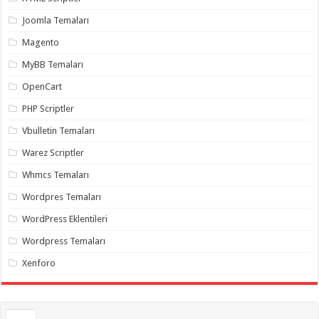
gaziantep
organizasyon
,
Joomla Temaları
gaziantep
organizasyon
,
Magento
gaziantep
organizasyon
,
MyBB Temaları
gaziantep
organizasyon
,
OpenCart
gaziantep
organizasyon
,
PHP Scriptler
gaziantep
palyaço
,
Vbulletin Temaları
twitter
takipçi
Warez Scriptler
hilesi
,
twitter
Whmcs Temaları
takipçi
hilesi
,
instagram
Wordpres Temaları
takipçi
hilesi
,
WordPress Eklentileri
Wordpress Temaları
Xenforo