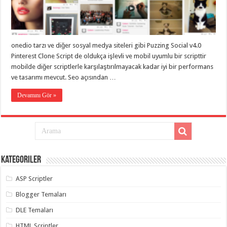
eve
taşımacılık
,
gaziantep
evden
eve
taşımacılık
,
onedio tarzı ve diğer sosyal medya siteleri gibi Puzzing Social v4.0
gaziantep
evden
Pinterest Clone Script de oldukça işlevli ve mobil uyumlu bir scripttir
eve
mobilde diğer scriptlerle karşılaştırılmayacak kadar iyi bir performans
taşımacılık
,
ve tasarımı mevcut. Seo açısından …
gaziantep
evden
eve
Devamını Gör »
taşımacılık
,
gaziantep
evden
eve
taşımacılık
,
evden
eve
taşımacılık
,
Kategoriler
gaziantep
asansörlü
taşıma
,
ASP Scriptler
gaziantep
evden
Blogger Temaları
eve
taşımacılık
,
DLE Temaları
gaziantep
organizasyon
,
HTML Scriptler