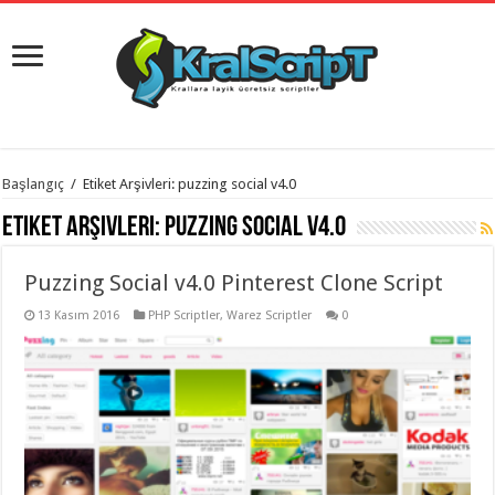
istanbul
Başlangıç
/
Etiket Arşivleri: puzzing social v4.0
organizasyon
evden
Etiket Arşivleri:
puzzing social v4.0
eve
taşımacılık
,
gaziantep
Puzzing Social v4.0 Pinterest Clone Script
organizasyon
,
gaziantep
evden
13 Kasım 2016
PHP Scriptler
,
Warez Scriptler
0
eve
taşımacılık
,
evden
eve
taşımacılık
,
gaziantep
evden
eve
taşımacılık
,
evden