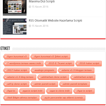
Maxima Dizi Scripti
15 Kasım 2016
RSS Otomatik Website Hazırlama Scripti
15 Kasım 2016
Etiket
6gen kurumsal v3
6gen kurumsal v3 Şirket scripti
7 wordpress teması warez indir
2015 E Ticaret scripti
2016 haber scripti
2017 haber scripti
aaalogo programı
adamz v1.3 blogger teması
adamz v1.3 blog teması
addmefast clone scripti
addmefast scripti
adf.ly clone scripti
admin paneli scripti
admin paneli template
Agar-io
agar.io scripti indir
agar io clone indir
Agar io scripti
Aktif Bilişim whmcs temaları
açılır pencereler wp eklenti ücretsiz