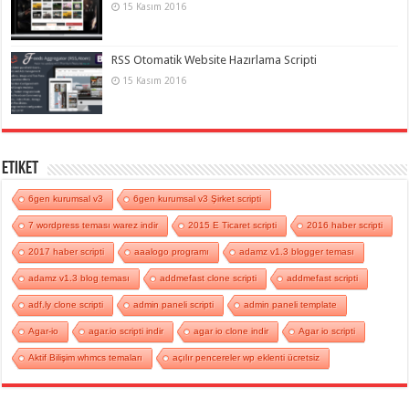
15 Kasım 2016
RSS Otomatik Website Hazırlama Scripti
15 Kasım 2016
Etiket
6gen kurumsal v3
6gen kurumsal v3 Şirket scripti
7 wordpress teması warez indir
2015 E Ticaret scripti
2016 haber scripti
2017 haber scripti
aaalogo programı
adamz v1.3 blogger teması
adamz v1.3 blog teması
addmefast clone scripti
addmefast scripti
adf.ly clone scripti
admin paneli scripti
admin paneli template
Agar-io
agar.io scripti indir
agar io clone indir
Agar io scripti
Aktif Bilişim whmcs temaları
açılır pencereler wp eklenti ücretsiz