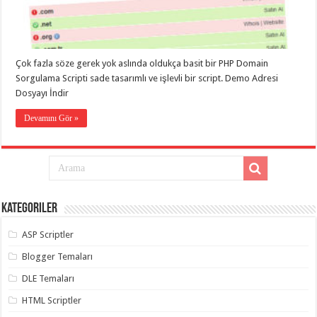
eve
taşımacılık
,
gaziantep
evden
eve
taşımacılık
,
Çok fazla söze gerek yok aslında oldukça basit bir PHP Domain
gaziantep
evden
Sorgulama Scripti sade tasarımlı ve işlevli bir script. Demo Adresi
eve
Dosyayı İndir
taşımacılık
,
gaziantep
Devamını Gör »
evden
eve
taşımacılık
,
gaziantep
evden
eve
taşımacılık
,
evden
eve
Kategoriler
taşımacılık
,
gaziantep
ASP Scriptler
asansörlü
taşıma
,
Blogger Temaları
gaziantep
evden
DLE Temaları
eve
taşımacılık
,
gaziantep
HTML Scriptler
organizasyon
,