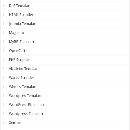
gaziantep
DLE Temaları
organizasyon
,
gaziantep
organizasyon
,
HTML Scriptler
gaziantep
organizasyon
,
Joomla Temaları
gaziantep
organizasyon
,
Magento
gaziantep
organizasyon
,
MyBB Temaları
gaziantep
palyaço
,
OpenCart
twitter
takipçi
PHP Scriptler
hilesi
,
twitter
Vbulletin Temaları
takipçi
hilesi
,
Warez Scriptler
instagram
takipçi
Whmcs Temaları
hilesi
,
Wordpres Temaları
WordPress Eklentileri
Wordpress Temaları
Xenforo