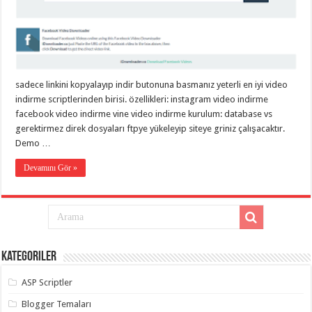
eve
taşımacılık
,
gaziantep
evden
eve
taşımacılık
,
gaziantep
evden
sadece linkini kopyalayıp indir butonuna basmanız yeterli en iyi video
eve
taşımacılık
,
indirme scriptlerinden birisi. özellikleri: instagram video indirme
gaziantep
facebook video indirme vine video indirme kurulum: database vs
evden
eve
gerektirmez direk dosyaları ftpye yükeleyip siteye griniz çalışacaktır.
taşımacılık
,
Demo …
gaziantep
evden
Devamını Gör »
eve
taşımacılık
,
evden
eve
taşımacılık
,
gaziantep
asansörlü
taşıma
,
gaziantep
Kategoriler
evden
eve
ASP Scriptler
taşımacılık
,
gaziantep
Blogger Temaları
organizasyon
,