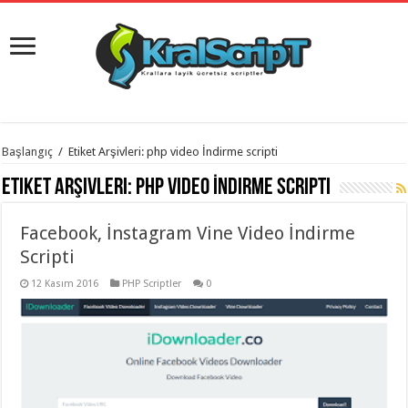
istanbul
Başlangıç
/
Etiket Arşivleri: php video İndirme scripti
organizasyon
evden
Etiket Arşivleri:
php video İndirme scripti
eve
taşımacılık
,
gaziantep
Facebook, İnstagram Vine Video İndirme
organizasyon
,
gaziantep
Scripti
evden
eve
12 Kasım 2016
PHP Scriptler
0
taşımacılık
,
evden
eve
taşımacılık
,
gaziantep
evden
eve
taşımacılık
,
evden