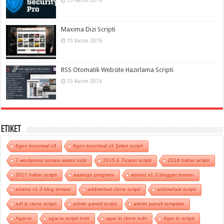
Maxima Dizi Scripti
15 Kasım 2016
RSS Otomatik Website Hazırlama Scripti
15 Kasım 2016
Etiket
6gen kurumsal v3
6gen kurumsal v3 Şirket scripti
7 wordpress teması warez indir
2015 E Ticaret scripti
2016 haber scripti
2017 haber scripti
aaalogo programı
adamz v1.3 blogger teması
adamz v1.3 blog teması
addmefast clone scripti
addmefast scripti
adf.ly clone scripti
admin paneli scripti
admin paneli template
Agar-io
agar.io scripti indir
agar io clone indir
Agar io scripti