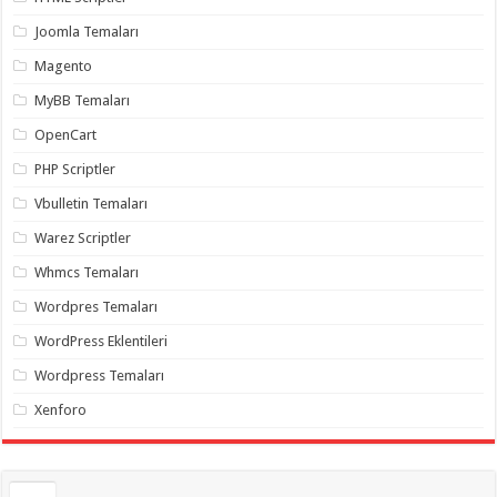
gaziantep
organizasyon
,
Joomla Temaları
gaziantep
organizasyon
,
Magento
gaziantep
organizasyon
,
MyBB Temaları
gaziantep
organizasyon
,
OpenCart
gaziantep
organizasyon
,
PHP Scriptler
gaziantep
palyaço
,
Vbulletin Temaları
twitter
takipçi
Warez Scriptler
hilesi
,
twitter
Whmcs Temaları
takipçi
hilesi
,
instagram
Wordpres Temaları
takipçi
hilesi
,
WordPress Eklentileri
Wordpress Temaları
Xenforo