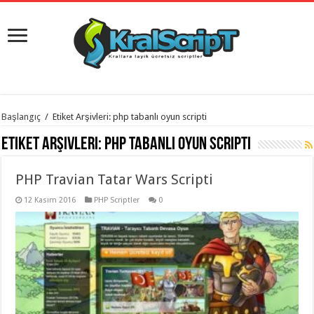
istanbul
Başlangıç
/
Etiket Arşivleri: php tabanlı oyun scripti
organizasyon
evden
Etiket Arşivleri:
php tabanlı oyun scripti
eve
taşımacılık
,
gaziantep
PHP Travian Tatar Wars Scripti
organizasyon
,
gaziantep
evden
12 Kasım 2016
PHP Scriptler
0
eve
taşımacılık
,
evden
eve
taşımacılık
,
gaziantep
evden
eve
taşımacılık
,
evden