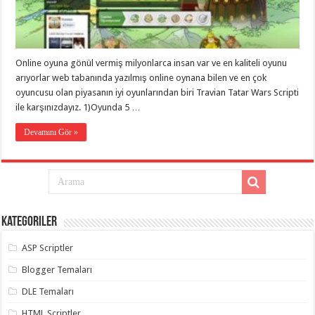
eve
taşımacılık
,
gaziantep
evden
eve
taşımacılık
,
Online oyuna gönül vermiş milyonlarca insan var ve en kaliteli oyunu
gaziantep
evden
arıyorlar web tabanında yazılmış online oynana bilen ve en çok
eve
oyuncusu olan piyasanın iyi oyunlarından biri Travian Tatar Wars Scripti
taşımacılık
,
ile karşınızdayız. 1)Oyunda 5 …
gaziantep
evden
eve
Devamını Gör »
taşımacılık
,
gaziantep
evden
eve
taşımacılık
,
evden
eve
taşımacılık
,
Kategoriler
gaziantep
asansörlü
taşıma
,
ASP Scriptler
gaziantep
evden
Blogger Temaları
eve
taşımacılık
,
DLE Temaları
gaziantep
organizasyon
,
HTML Scriptler