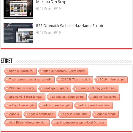
Maxima Dizi Scripti
15 Kasım 2016
RSS Otomatik Website Hazırlama Scripti
15 Kasım 2016
Etiket
6gen kurumsal v3
6gen kurumsal v3 Şirket scripti
7 wordpress teması warez indir
2015 E Ticaret scripti
2016 haber scripti
2017 haber scripti
aaalogo programı
adamz v1.3 blogger teması
adamz v1.3 blog teması
addmefast clone scripti
addmefast scripti
adf.ly clone scripti
admin paneli scripti
admin paneli template
Agar-io
agar.io scripti indir
agar io clone indir
Agar io scripti
Aktif Bilişim whmcs temaları
açılır pencereler wp eklenti ücretsiz