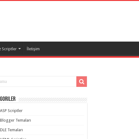
 Scriptler
İletişim
goriler
ASP Scriptler
Blogger Temaları
DLE Temaları