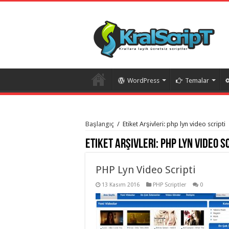
WordPress
Temalar
istanbul
organizasyon
Başlangıç
/
Etiket Arşivleri: php lyn video scripti
evden
eve
Etiket Arşivleri:
php lyn video s
taşımacılık
,
gaziantep
organizasyon
,
gaziantep
PHP Lyn Video Scripti
evden
eve
13 Kasım 2016
PHP Scriptler
0
taşımacılık
,
evden
eve
taşımacılık
,
gaziantep
evden