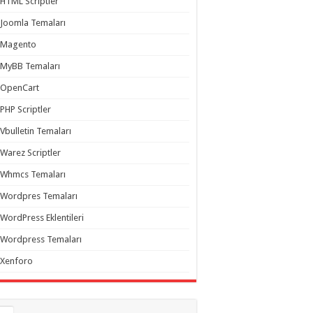
HTML Scriptler
Joomla Temaları
Magento
MyBB Temaları
OpenCart
PHP Scriptler
Vbulletin Temaları
Warez Scriptler
Whmcs Temaları
Wordpres Temaları
WordPress Eklentileri
Wordpress Temaları
Xenforo