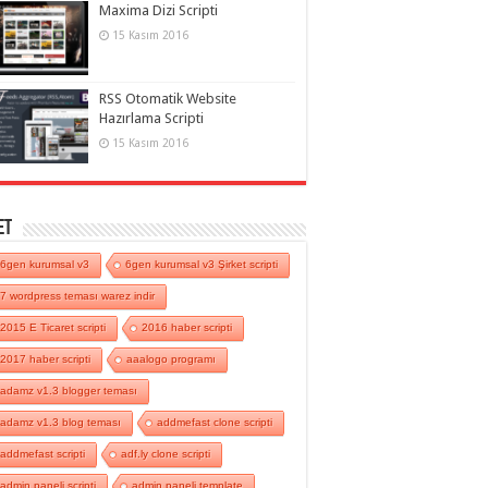
Maxima Dizi Scripti
15 Kasım 2016
RSS Otomatik Website
Hazırlama Scripti
15 Kasım 2016
et
6gen kurumsal v3
6gen kurumsal v3 Şirket scripti
7 wordpress teması warez indir
2015 E Ticaret scripti
2016 haber scripti
2017 haber scripti
aaalogo programı
adamz v1.3 blogger teması
adamz v1.3 blog teması
addmefast clone scripti
addmefast scripti
adf.ly clone scripti
admin paneli scripti
admin paneli template