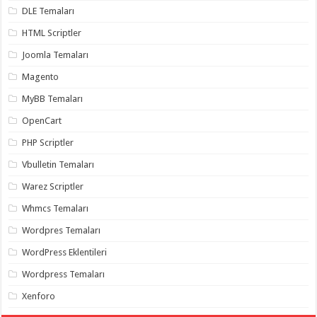
gaziantep
DLE Temaları
organizasyon
,
gaziantep
HTML Scriptler
organizasyon
,
gaziantep
Joomla Temaları
organizasyon
,
gaziantep
Magento
organizasyon
,
gaziantep
MyBB Temaları
organizasyon
,
gaziantep
OpenCart
palyaço
,
twitter
takipçi
PHP Scriptler
hilesi
,
twitter
Vbulletin Temaları
takipçi
hilesi
,
Warez Scriptler
instagram
takipçi
Whmcs Temaları
hilesi
,
Wordpres Temaları
WordPress Eklentileri
Wordpress Temaları
Xenforo