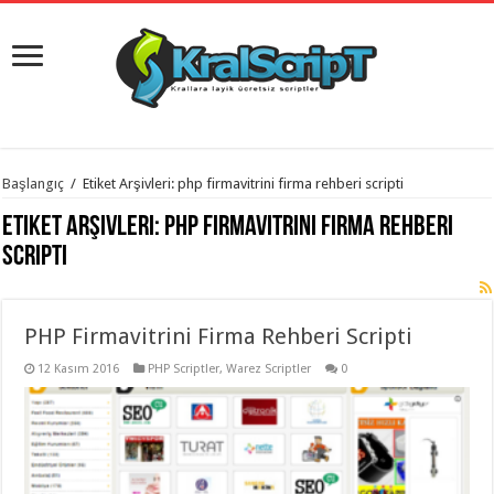
istanbul
Başlangıç
/
Etiket Arşivleri: php firmavitrini firma rehberi scripti
organizasyon
evden
Etiket Arşivleri:
php firmavitrini firma rehberi
eve
taşımacılık
,
scripti
gaziantep
organizasyon
,
gaziantep
evden
PHP Firmavitrini Firma Rehberi Scripti
eve
taşımacılık
,
evden
12 Kasım 2016
PHP Scriptler
,
Warez Scriptler
0
eve
taşımacılık
,
gaziantep
evden
eve
taşımacılık
,
evden