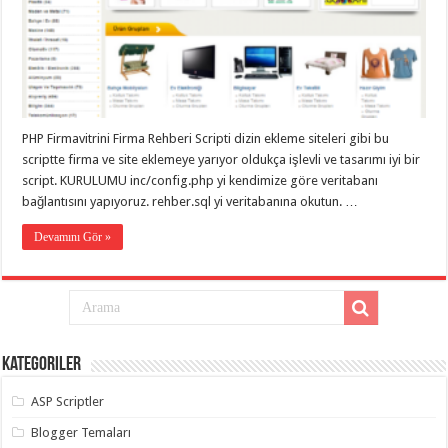
eve
taşımacılık
,
gaziantep
evden
eve
taşımacılık
,
gaziantep
evden
eve
PHP Firmavitrini Firma Rehberi Scripti dizin ekleme siteleri gibi bu
taşımacılık
,
gaziantep
scriptte firma ve site eklemeye yarıyor oldukça işlevli ve tasarımı iyi bir
evden
script. KURULUMU inc/config.php yi kendimize göre veritabanı
eve
taşımacılık
,
bağlantısını yapıyoruz. rehber.sql yi veritabanına okutun. …
gaziantep
evden
Devamını Gör »
eve
taşımacılık
,
evden
eve
taşımacılık
,
gaziantep
asansörlü
taşıma
,
Kategoriler
gaziantep
evden
eve
ASP Scriptler
taşımacılık
,
gaziantep
Blogger Temaları
organizasyon
,