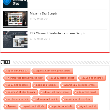
Maxima Dizi Scripti
15 Kasım 2016
RSS Otomatik Website Hazırlama Scripti
15 Kasım 2016
Etiket
6gen kurumsal v3
6gen kurumsal v3 Şirket scripti
7 wordpress teması warez indir
2015 E Ticaret scripti
2016 haber scripti
2017 haber scripti
aaalogo programı
adamz v1.3 blogger teması
adamz v1.3 blog teması
addmefast clone scripti
addmefast scripti
adf.ly clone scripti
admin paneli scripti
admin paneli template
Agar-io
agar.io scripti indir
agar io clone indir
Agar io scripti