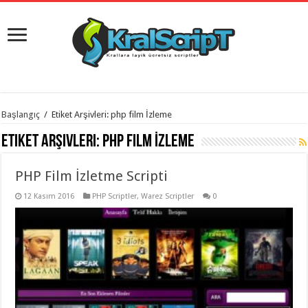
istanbul
Başlangıç
/
Etiket Arşivleri: php film İzleme
organizasyon
evden
Etiket Arşivleri:
php film İzleme
eve
taşımacılık
,
gaziantep
PHP Film İzletme Scripti
organizasyon
,
gaziantep
evden
12 Kasım 2016
PHP Scriptler
,
Warez Scriptler
0
eve
taşımacılık
,
evden
eve
taşımacılık
,
gaziantep
evden
eve
taşımacılık
,
evden