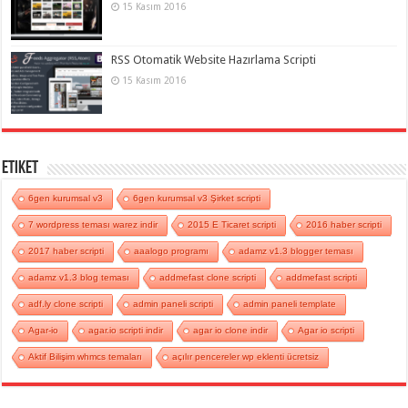
15 Kasım 2016
RSS Otomatik Website Hazırlama Scripti
15 Kasım 2016
Etiket
6gen kurumsal v3
6gen kurumsal v3 Şirket scripti
7 wordpress teması warez indir
2015 E Ticaret scripti
2016 haber scripti
2017 haber scripti
aaalogo programı
adamz v1.3 blogger teması
adamz v1.3 blog teması
addmefast clone scripti
addmefast scripti
adf.ly clone scripti
admin paneli scripti
admin paneli template
Agar-io
agar.io scripti indir
agar io clone indir
Agar io scripti
Aktif Bilişim whmcs temaları
açılır pencereler wp eklenti ücretsiz