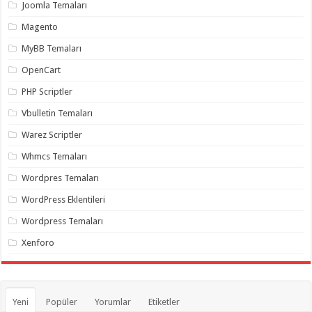
gaziantep
Joomla Temaları
organizasyon
,
gaziantep
Magento
organizasyon
,
gaziantep
MyBB Temaları
organizasyon
,
gaziantep
OpenCart
organizasyon
,
gaziantep
PHP Scriptler
organizasyon
,
gaziantep
Vbulletin Temaları
palyaço
,
twitter
Warez Scriptler
takipçi
hilesi
,
Whmcs Temaları
twitter
takipçi
Wordpres Temaları
hilesi
,
instagram
WordPress Eklentileri
takipçi
hilesi
,
Wordpress Temaları
Xenforo
Yeni
Popüler
Yorumlar
Etiketler