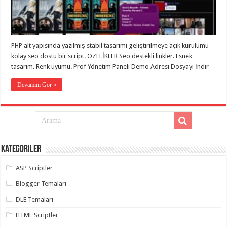
eve
taşımacılık
,
gaziantep
evden
eve
taşımacılık
,
PHP alt yapısında yazılmış stabil tasarımı geliştirilmeye açık kurulumu
gaziantep
evden
kolay seo dostu bir script. ÖZELİKLER Seo destekli linkler. Esnek
eve
tasarım. Renk uyumu. Prof Yönetim Paneli Demo Adresi Dosyayı İndir
taşımacılık
,
gaziantep
Devamını Gör »
evden
eve
taşımacılık
,
gaziantep
evden
eve
taşımacılık
,
evden
eve
Kategoriler
taşımacılık
,
gaziantep
ASP Scriptler
asansörlü
taşıma
,
Blogger Temaları
gaziantep
evden
DLE Temaları
eve
taşımacılık
,
gaziantep
HTML Scriptler
organizasyon
,