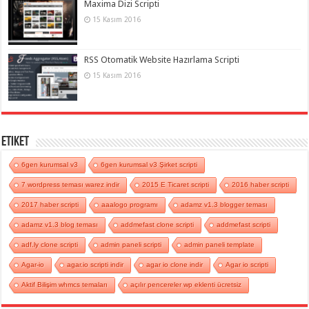
Maxima Dizi Scripti
15 Kasım 2016
RSS Otomatik Website Hazırlama Scripti
15 Kasım 2016
Etiket
6gen kurumsal v3
6gen kurumsal v3 Şirket scripti
7 wordpress teması warez indir
2015 E Ticaret scripti
2016 haber scripti
2017 haber scripti
aaalogo programı
adamz v1.3 blogger teması
adamz v1.3 blog teması
addmefast clone scripti
addmefast scripti
adf.ly clone scripti
admin paneli scripti
admin paneli template
Agar-io
agar.io scripti indir
agar io clone indir
Agar io scripti
Aktif Bilişim whmcs temaları
açılır pencereler wp eklenti ücretsiz