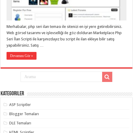
eve
taşımacılık
,
gaziantep
evden
eve
taşımacılık
,
Merhabalar, php seri ilan teması ile sitenizi en iyi yere getirebilirsiniz.
gaziantep
evden
Web görsel tasarımı ve işlevselliği ile göz dolduran Marketplace Php
eve
Seri İlan Scripti ile karşınızdayız bu script ile ilan ekleye bilir satış
taşımacılık
,
yapabilirsiniz. Satış …
gaziantep
evden
eve
Devamını Gör »
taşımacılık
,
gaziantep
evden
eve
taşımacılık
,
evden
eve
taşımacılık
,
Kategoriler
gaziantep
asansörlü
taşıma
,
ASP Scriptler
gaziantep
evden
Blogger Temaları
eve
taşımacılık
,
DLE Temaları
gaziantep
organizasyon
,
HTML Scriptler