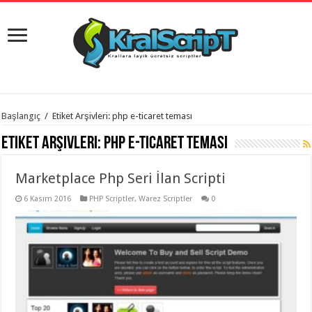
istanbul
Başlangıç
/
Etiket Arşivleri: php e-ticaret teması
organizasyon
evden
Etiket Arşivleri:
php e-ticaret teması
eve
taşımacılık
,
gaziantep
Marketplace Php Seri İlan Scripti
organizasyon
,
gaziantep
evden
6 Kasım 2016
PHP Scriptler
,
Warez Scriptler
0
eve
taşımacılık
,
evden
eve
taşımacılık
,
gaziantep
evden
eve
taşımacılık
,
evden