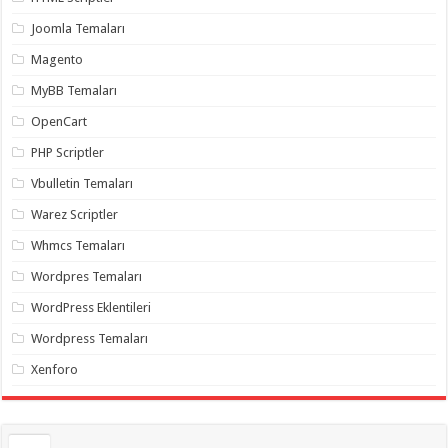
gaziantep
organizasyon
,
Joomla Temaları
gaziantep
organizasyon
,
Magento
gaziantep
organizasyon
,
MyBB Temaları
gaziantep
organizasyon
,
OpenCart
gaziantep
organizasyon
,
PHP Scriptler
gaziantep
palyaço
,
Vbulletin Temaları
twitter
takipçi
Warez Scriptler
hilesi
,
twitter
Whmcs Temaları
takipçi
hilesi
,
instagram
Wordpres Temaları
takipçi
hilesi
,
WordPress Eklentileri
Wordpress Temaları
Xenforo