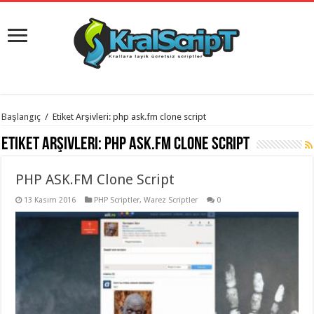
istanbul
Başlangıç
/
Etiket Arşivleri: php ask.fm clone script
organizasyon
evden
Etiket Arşivleri:
php ask.fm clone script
eve
taşımacılık
,
gaziantep
PHP ASK.FM Clone Script
organizasyon
,
gaziantep
evden
13 Kasım 2016
PHP Scriptler
,
Warez Scriptler
0
eve
taşımacılık
,
evden
eve
taşımacılık
,
gaziantep
evden
eve
taşımacılık
,
evden