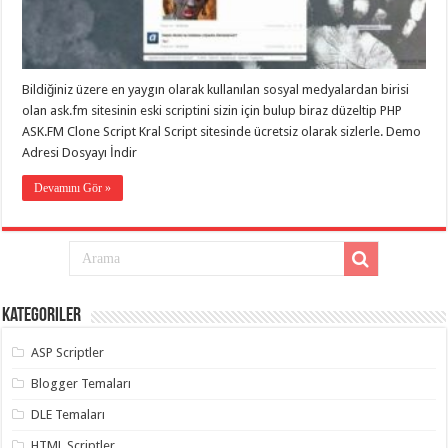
eve
taşımacılık
,
gaziantep
evden
eve
taşımacılık
,
Bildiğiniz üzere en yaygın olarak kullanılan sosyal medyalardan birisi
gaziantep
evden
olan ask.fm sitesinin eski scriptini sizin için bulup biraz düzeltip PHP
eve
ASK.FM Clone Script Kral Script sitesinde ücretsiz olarak sizlerle. Demo
taşımacılık
,
Adresi Dosyayı İndir
gaziantep
evden
eve
Devamını Gör »
taşımacılık
,
gaziantep
evden
eve
taşımacılık
,
evden
eve
taşımacılık
,
Kategoriler
gaziantep
asansörlü
taşıma
,
ASP Scriptler
gaziantep
evden
Blogger Temaları
eve
taşımacılık
,
DLE Temaları
gaziantep
organizasyon
,
HTML Scriptler