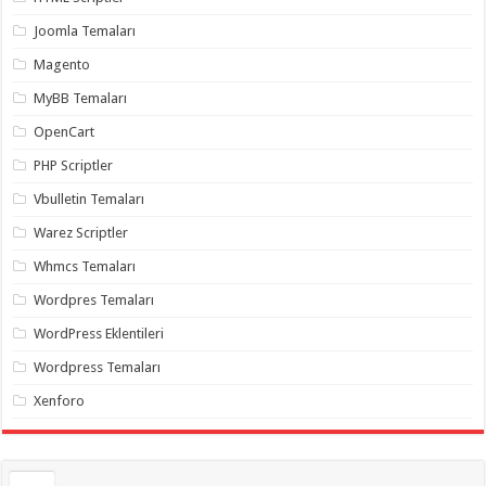
gaziantep
organizasyon
,
Joomla Temaları
gaziantep
organizasyon
,
Magento
gaziantep
organizasyon
,
MyBB Temaları
gaziantep
organizasyon
,
OpenCart
gaziantep
organizasyon
,
PHP Scriptler
gaziantep
palyaço
,
Vbulletin Temaları
twitter
takipçi
Warez Scriptler
hilesi
,
twitter
Whmcs Temaları
takipçi
hilesi
,
instagram
Wordpres Temaları
takipçi
hilesi
,
WordPress Eklentileri
Wordpress Temaları
Xenforo