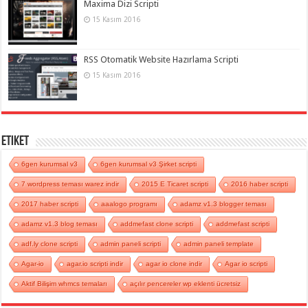
Maxima Dizi Scripti
15 Kasım 2016
RSS Otomatik Website Hazırlama Scripti
15 Kasım 2016
Etiket
6gen kurumsal v3
6gen kurumsal v3 Şirket scripti
7 wordpress teması warez indir
2015 E Ticaret scripti
2016 haber scripti
2017 haber scripti
aaalogo programı
adamz v1.3 blogger teması
adamz v1.3 blog teması
addmefast clone scripti
addmefast scripti
adf.ly clone scripti
admin paneli scripti
admin paneli template
Agar-io
agar.io scripti indir
agar io clone indir
Agar io scripti
Aktif Bilişim whmcs temaları
açılır pencereler wp eklenti ücretsiz