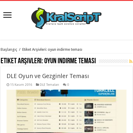
istanbul
Başlangıç
/
Etiket Arşivleri: oyun indirme teması
organizasyon
evden
Etiket Arşivleri:
oyun indirme teması
eve
taşımacılık
,
gaziantep
DLE Oyun ve Gezginler Teması
organizasyon
,
gaziantep
evden
15 Kasım 2016
DLE Temaları
0
eve
taşımacılık
,
evden
eve
taşımacılık
,
gaziantep
evden
eve
taşımacılık
,
evden