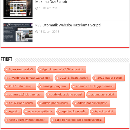
Maxima Dizi Scripti
15 Kasım 2016
RSS Otomatik Website Hazırlama Scripti
15 Kasım 2016
Etiket
6gen kurumsal v3
6gen kurumsal v3 Şirket scripti
7 wordpress teması warez indir
2015 E Ticaret scripti
2016 haber scripti
2017 haber scripti
aaalogo programı
adamz v1.3 blogger teması
adamz v1.3 blog teması
addmefast clone scripti
addmefast scripti
adf.ly clone scripti
admin paneli scripti
admin paneli template
Agar-io
agar.io scripti indir
agar io clone indir
Agar io scripti
Aktif Bilişim whmcs temaları
açılır pencereler wp eklenti ücretsiz