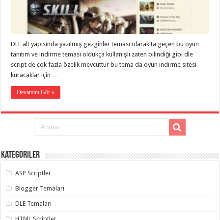
eve
taşımacılık
,
gaziantep
evden
eve
taşımacılık
,
DLE alt yapısında yazılmış gezginler teması olarak ta geçen bu oyun
gaziantep
evden
tanıtım ve indirme teması oldukça kullanışlı zaten bilindiği gibi dle
eve
script de çok fazla özelik mevcuttur bu tema da oyun indirme sitesi
taşımacılık
,
kuracaklar için …
gaziantep
evden
eve
Devamını Gör »
taşımacılık
,
gaziantep
evden
eve
taşımacılık
,
evden
eve
taşımacılık
,
Kategoriler
gaziantep
asansörlü
taşıma
,
ASP Scriptler
gaziantep
evden
Blogger Temaları
eve
taşımacılık
,
DLE Temaları
gaziantep
organizasyon
,
HTML Scriptler