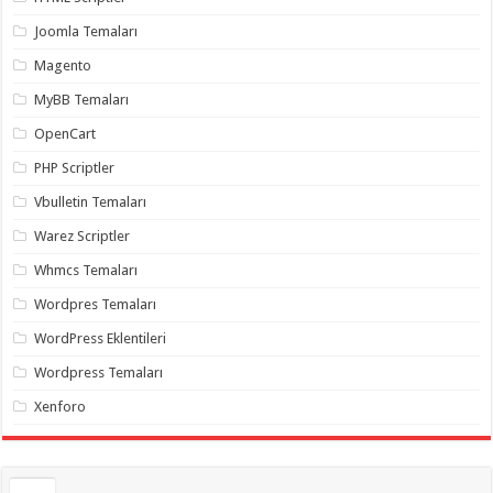
gaziantep
organizasyon
,
Joomla Temaları
gaziantep
organizasyon
,
Magento
gaziantep
organizasyon
,
MyBB Temaları
gaziantep
organizasyon
,
OpenCart
gaziantep
organizasyon
,
PHP Scriptler
gaziantep
palyaço
,
Vbulletin Temaları
twitter
takipçi
Warez Scriptler
hilesi
,
twitter
Whmcs Temaları
takipçi
hilesi
,
instagram
Wordpres Temaları
takipçi
hilesi
,
WordPress Eklentileri
Wordpress Temaları
Xenforo