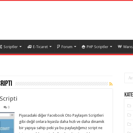
Scriptler
E-Ticaret
Forum
PHP Scriptler
Warez
ripti
Kate
Scripti
0
Piyasadaki diğer Facebook Oto Paylaşım Scriptleri
gibi değil onlara kıyasla daha hızlı ve daha dinamik
bir yapıya sahip peki ya bu paylaştığımız script ne