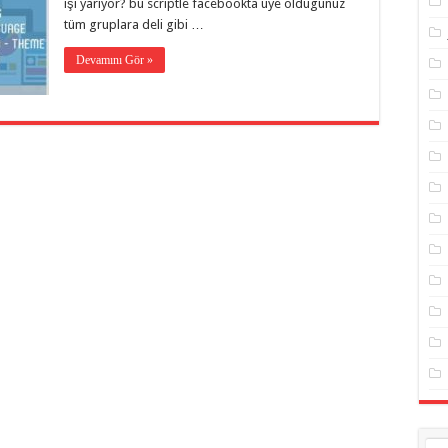
işi yarıyor? bu scriptle facebookta üye oldugunuz
tüm gruplara deli gibi …
Devamını Gör »