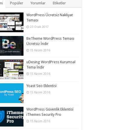
ni
Popüler
Yorumlar
Etiketler
WordPress Ücretsiz Nakliyat
Teması
23 Ocak 2017
BeTheme WordPress Teması
Ücretsiz İndir
15 Kasım 2016
uDesing WordPress Kurumsal
Tema İndir
15 Kasım 2016
Yoast Seo Eklentisi
15 Kasım 2016
WordPress Güvenlik Eklentisi
iThemes Security Pro
15 Kasım 2016