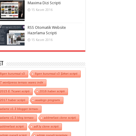
Maxima Dizi Scripti
15 Kasım 2016
RSS Otomatik Website
Hazırlama Scripti
15 Kasım 2016
et
6gen kurumsal v3
6gen kurumsal v3 Şirket scripti
7 wordpress teması warez indir
2015 E Ticaret scripti
2016 haber scripti
2017 haber scripti
aaalogo programı
adamz v1.3 blogger teması
adamz v1.3 blog teması
addmefast clone scripti
addmefast scripti
adf.ly clone scripti
admin paneli scripti
admin paneli template