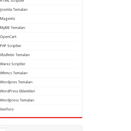
HTML Scriptler
Joomla Temaları
Magento
MyBB Temaları
OpenCart
PHP Scriptler
Vbulletin Temaları
Warez Scriptler
Whmcs Temaları
Wordpres Temaları
WordPress Eklentileri
Wordpress Temaları
Xenforo