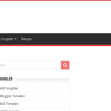
 Scriptler
İletişim
goriler
ASP Scriptler
Blogger Temaları
DLE Temaları