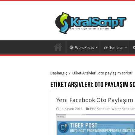
WordPress
Temalar
istanbul
organizasyon
Başlangıç
/
Etiket Arşivleri: oto paylaşım scripti
evden
eve
Etiket Arşivleri:
oto paylaşım sc
taşımacılık
,
gaziantep
organizasyon
,
gaziantep
Yeni Facebook Oto Paylaşım 
evden
eve
14 Kasım 2016
PHP Scriptler
,
Warez Scriptler
taşımacılık
,
evden
eve
taşımacılık
,
gaziantep
evden