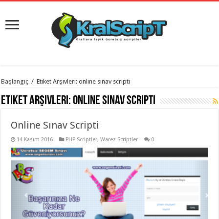
istanbul
Başlangıç
/
Etiket Arşivleri: online sınav scripti
organizasyon
evden
Etiket Arşivleri:
online sınav scripti
eve
taşımacılık
,
gaziantep
Online Sınav Scripti
organizasyon
,
gaziantep
evden
14 Kasım 2016
PHP Scriptler
,
Warez Scriptler
0
eve
taşımacılık
,
evden
eve
taşımacılık
,
gaziantep
evden
eve
taşımacılık
,
evden