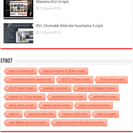
Maxima Dizi Scripti
15 Kasım 2016
RSS Otomatik Website Hazırlama Scripti
15 Kasım 2016
Etiket
6gen kurumsal v3
6gen kurumsal v3 Şirket scripti
7 wordpress teması warez indir
2015 E Ticaret scripti
2016 haber scripti
2017 haber scripti
aaalogo programı
adamz v1.3 blogger teması
adamz v1.3 blog teması
addmefast clone scripti
addmefast scripti
adf.ly clone scripti
admin paneli scripti
admin paneli template
Agar-io
agar.io scripti indir
agar io clone indir
Agar io scripti
Aktif Bilişim whmcs temaları
açılır pencereler wp eklenti ücretsiz