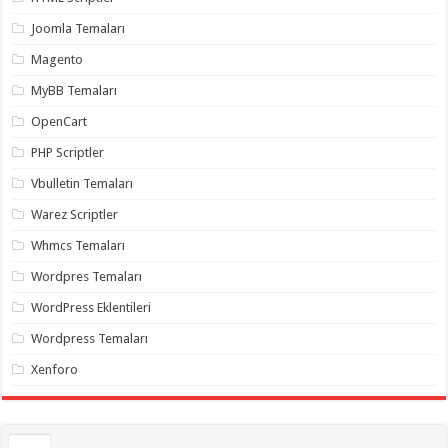
gaziantep
organizasyon
,
Joomla Temaları
gaziantep
organizasyon
,
Magento
gaziantep
organizasyon
,
MyBB Temaları
gaziantep
organizasyon
,
OpenCart
gaziantep
organizasyon
,
PHP Scriptler
gaziantep
palyaço
,
Vbulletin Temaları
twitter
takipçi
Warez Scriptler
hilesi
,
twitter
Whmcs Temaları
takipçi
hilesi
,
instagram
Wordpres Temaları
takipçi
hilesi
,
WordPress Eklentileri
Wordpress Temaları
Xenforo