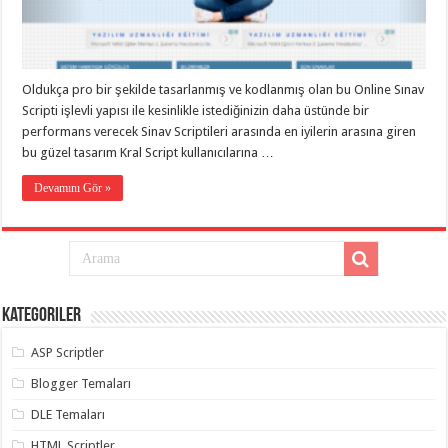
eve
taşımacılık
,
gaziantep
evden
eve
taşımacılık
,
Oldukça pro bir şekilde tasarlanmış ve kodlanmış olan bu Online Sınav
gaziantep
evden
Scripti işlevli yapısı ile kesinlikle istediğinizin daha üstünde bir
eve
performans verecek Sinav Scriptileri arasında en iyilerin arasına giren
taşımacılık
,
bu güzel tasarım Kral Script kullanıcılarına …
gaziantep
evden
eve
Devamını Gör »
taşımacılık
,
gaziantep
evden
eve
taşımacılık
,
evden
eve
taşımacılık
,
Kategoriler
gaziantep
asansörlü
taşıma
,
ASP Scriptler
gaziantep
evden
Blogger Temaları
eve
taşımacılık
,
DLE Temaları
gaziantep
organizasyon
,
HTML Scriptler