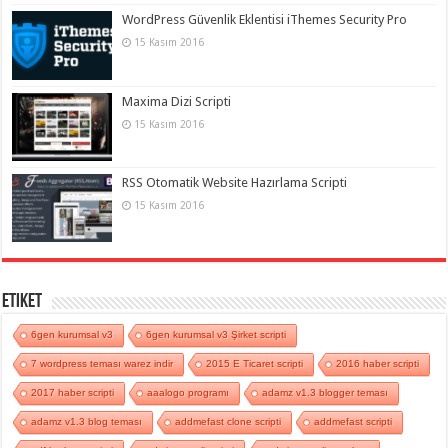
WordPress Güvenlik Eklentisi iThemes Security Pro
15 Kasım 2016
Maxima Dizi Scripti
15 Kasım 2016
RSS Otomatik Website Hazırlama Scripti
15 Kasım 2016
Etiket
6gen kurumsal v3
6gen kurumsal v3 Şirket scripti
7 wordpress teması warez indir
2015 E Ticaret scripti
2016 haber scripti
2017 haber scripti
aaalogo programı
adamz v1.3 blogger teması
adamz v1.3 blog teması
addmefast clone scripti
addmefast scripti