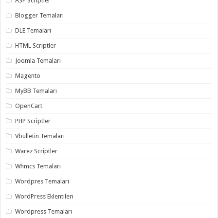
ASP Scriptler
gaziantep
organizasyon
,
Blogger Temaları
gaziantep
organizasyon
,
DLE Temaları
gaziantep
organizasyon
,
HTML Scriptler
gaziantep
organizasyon
,
Joomla Temaları
gaziantep
organizasyon
,
Magento
gaziantep
palyaço
,
twitter
MyBB Temaları
takipçi
hilesi
,
OpenCart
twitter
takipçi
PHP Scriptler
hilesi
,
instagram
Vbulletin Temaları
takipçi
hilesi
,
Warez Scriptler
Whmcs Temaları
Wordpres Temaları
WordPress Eklentileri
Wordpress Temaları