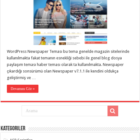
eve
taşımacılık
,
gaziantep
evden
eve
taşımacılık
,
gaziantep
evden
eve
taşımacılık
,
gaziantep
WordPress Newspaper Teması bu tema genelde magazin sitelerinde
evden
eve
kullanılmakta fakat temanın esnekliği sebebi ile genel blog dosya
taşımacılık
,
paylaşım teması haber teması olarak ta kullanılmakta. Newspaper
gaziantep
çıkardığı sonsürümü olan Newspaper v7.1.1 ile kendini oldukça
evden
eve
geliştirmiş ve …
taşımacılık
,
evden
Devamını Gör »
eve
taşımacılık
,
gaziantep
asansörlü
taşıma
,
gaziantep
evden
eve
taşımacılık
,
Kategoriler
gaziantep
organizasyon
,