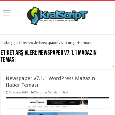
istanbul
Başlangıç
/
Etiket Arşivleri: newspaper v7.1.1 magazin teması
organizasyon
evden
Etiket Arşivleri:
newspaper v7.1.1 magazin
eve
taşımacılık
,
teması
gaziantep
organizasyon
,
gaziantep
evden
Newspaper v7.1.1 WordPress Magazin
eve
taşımacılık
,
Haber Teması
evden
eve
taşımacılık
12 Kasım 2016
,
Wordpres Temaları
0
gaziantep
evden
eve
taşımacılık
,
evden