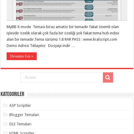
eve
taşımacılık
,
gaziantep
evden
eve
taşımacılık
,
MyBB X-mode Teması biraz amatör bir temadır fakat önemli olan
gaziantep
evden
işlevdir özelik olarak çok fazla bir özeliği yok fakat tema hızlı index
eve
alan bir temadır.Tema sürümü 1.8 RAR PASS : www.kralscript.com
taşımacılık
,
Demo Adresi Tıklayınız Dosyayı indir …
gaziantep
evden
eve
Devamını Gör »
taşımacılık
,
gaziantep
evden
eve
taşımacılık
,
evden
eve
taşımacılık
,
Kategoriler
gaziantep
asansörlü
taşıma
,
ASP Scriptler
gaziantep
evden
Blogger Temaları
eve
taşımacılık
,
DLE Temaları
gaziantep
organizasyon
,
HTML Scriptler