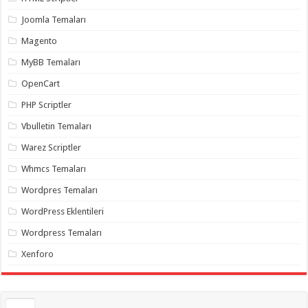
gaziantep
organizasyon
,
Joomla Temaları
gaziantep
organizasyon
,
Magento
gaziantep
organizasyon
,
MyBB Temaları
gaziantep
organizasyon
,
OpenCart
gaziantep
organizasyon
,
PHP Scriptler
gaziantep
palyaço
,
Vbulletin Temaları
twitter
takipçi
Warez Scriptler
hilesi
,
twitter
Whmcs Temaları
takipçi
hilesi
,
instagram
Wordpres Temaları
takipçi
hilesi
,
WordPress Eklentileri
Wordpress Temaları
Xenforo