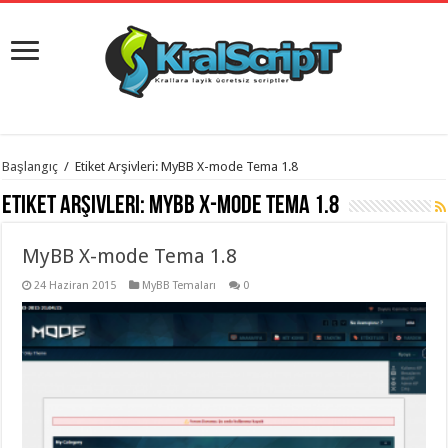
istanbul
Başlangıç
/
Etiket Arşivleri: MyBB X-mode Tema 1.8
organizasyon
evden
Etiket Arşivleri:
MyBB X-mode Tema 1.8
eve
taşımacılık
,
gaziantep
MyBB X-mode Tema 1.8
organizasyon
,
gaziantep
evden
24 Haziran 2015
MyBB Temaları
0
eve
taşımacılık
,
evden
eve
taşımacılık
,
gaziantep
evden
eve
taşımacılık
,
evden