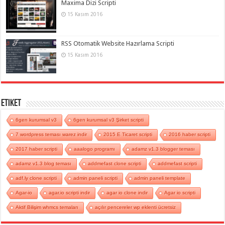
Maxima Dizi Scripti
15 Kasım 2016
RSS Otomatik Website Hazırlama Scripti
15 Kasım 2016
Etiket
6gen kurumsal v3
6gen kurumsal v3 Şirket scripti
7 wordpress teması warez indir
2015 E Ticaret scripti
2016 haber scripti
2017 haber scripti
aaalogo programı
adamz v1.3 blogger teması
adamz v1.3 blog teması
addmefast clone scripti
addmefast scripti
adf.ly clone scripti
admin paneli scripti
admin paneli template
Agar-io
agar.io scripti indir
agar io clone indir
Agar io scripti
Aktif Bilişim whmcs temaları
açılır pencereler wp eklenti ücretsiz